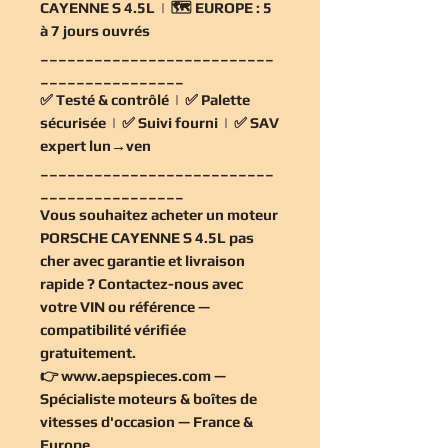
CAYENNE S 4.5L | 🗺️
EUROPE :
5
à 7 jours ouvrés
__________________________
________________
✅
Testé & contrôlé
| ✅
Palette
sécurisée
| ✅
Suivi fourni
| ✅
SAV
expert lun→ven
__________________________
________________
Vous souhaitez
acheter un moteur
PORSCHE CAYENNE S 4.5L pas
cher
avec garantie et livraison
rapide ? Contactez-nous avec
votre VIN ou référence —
compatibilité vérifiée
gratuitement
.
👉
www.aepspieces.com
—
Spécialiste moteurs & boîtes de
vitesses d'occasion — France &
Europe.