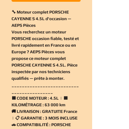
🔧 Moteur complet PORSCHE
CAYENNE S 4.5L d'occasion —
AEPS Pièces
Vous recherchez un
moteur
PORSCHE occasion
fiable, testé et
livré rapidement en France ou en
Europe ? AEPS Pièces vous
propose ce
moteur complet
PORSCHE CAYENNE S 4.5L
. Pièce
inspectée par nos techniciens
qualifiés — prête à monter.
__________________________
________________
🟧
CODE MOTEUR :
4.5L | 🟧
KILOMÉTRAGE :
63 000 km
🚚
LIVRAISON :
GRATUITE France
| 📋
GARANTIE :
3 MOIS INCLUSE
🚗
COMPATIBILITÉ :
PORSCHE