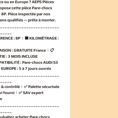
ce ou en Europe ? AEPS Pièces
opose cette
pièce Pare-chocs
 8P
. Pièce inspectée par nos
iens qualifiés — prête à monter.
_________________________
_____
RENCE :
8P | 🟧
KILOMÉTRAGE :
AISON :
GRATUITE France | 📋
IE :
3 MOIS INCLUSE
ATIBILITÉ :
Pare-chocs AUDI S3
️
EUROPE :
5 à 7 jours ouvrés
_________________________
_____
 & contrôlé
| ✅
Palette sécurisée
vi fourni
| ✅
SAV expert
n
_________________________
_____
ouhaitez
acheter Pare-chocs