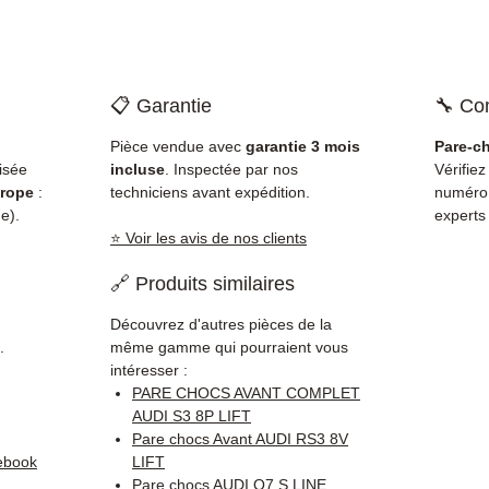
📋 Garantie
🔧 Com
Pièce vendue avec
garantie 3 mois
Pare-c
isée
incluse
. Inspectée par nos
Vérifiez
rope
:
techniciens avant expédition.
numéro
e).
experts
⭐ Voir les avis de nos clients
🔗 Produits similaires
Découvrez d'autres pièces de la
.
même gamme qui pourraient vous
intéresser :
PARE CHOCS AVANT COMPLET
AUDI S3 8P LIFT
Pare chocs Avant AUDI RS3 8V
ebook
LIFT
Pare chocs AUDI Q7 S LINE