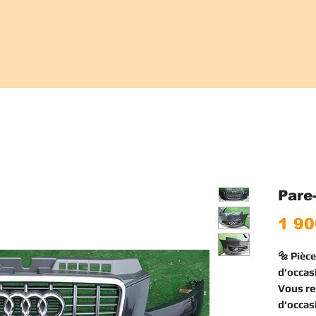
Pare
1 90
🔩 Pièc
d'occas
Vous r
d'occas