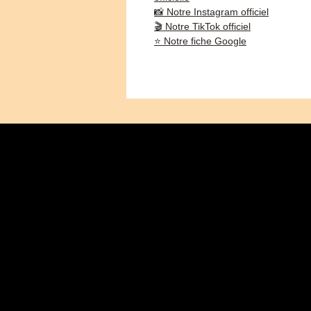
📸 Notre Instagram officiel
🎬 Notre TikTok officiel
⭐ Notre fiche Google