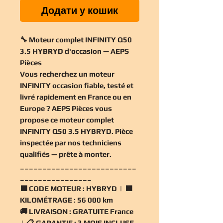
Додати у кошик
🔧 Moteur complet INFINITY Q50
3.5 HYBRYD d'occasion — AEPS
Pièces
Vous recherchez un
moteur
INFINITY occasion
fiable, testé et
livré rapidement en France ou en
Europe ? AEPS Pièces vous
propose ce
moteur complet
INFINITY Q50 3.5 HYBRYD
. Pièce
inspectée par nos techniciens
qualifiés — prête à monter.
__________________________
________________
🟧
CODE MOTEUR :
HYBRYD | 🟧
KILOMÉTRAGE :
56 000 km
🚚
LIVRAISON :
GRATUITE France
| 📋
GARANTIE :
3 MOIS INCLUSE