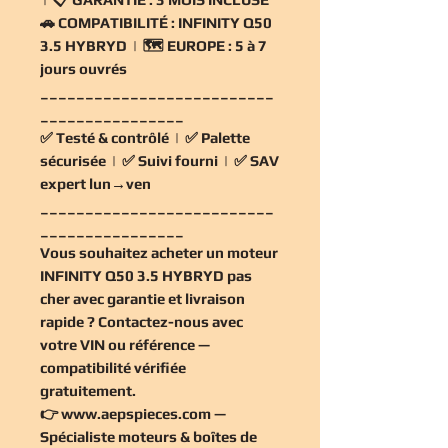
🚗
COMPATIBILITÉ :
INFINITY Q50
3.5 HYBRYD | 🗺️
EUROPE :
5 à 7
jours ouvrés
__________________________
________________
✅
Testé & contrôlé
| ✅
Palette
sécurisée
| ✅
Suivi fourni
| ✅
SAV
expert lun→ven
__________________________
________________
Vous souhaitez
acheter un moteur
INFINITY Q50 3.5 HYBRYD pas
cher
avec garantie et livraison
rapide ? Contactez-nous avec
votre VIN ou référence —
compatibilité vérifiée
gratuitement
.
👉
www.aepspieces.com
—
Spécialiste moteurs & boîtes de