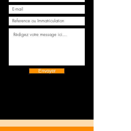
Moteur complet PEUGEOT
CITROEN 1.6 HDi 75cv 9HT 9H03
Envoyer