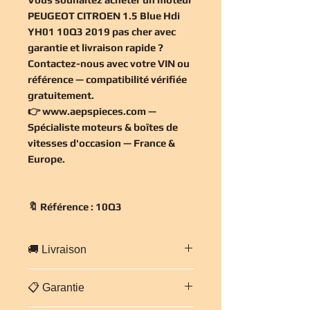
PEUGEOT CITROEN 1.5 Blue Hdi
YH01 10Q3 2019 pas cher
avec
garantie et livraison rapide ?
Contactez-nous avec votre VIN ou
référence — compatibilité vérifiée
gratuitement
.
👉
www.aepspieces.com
—
Spécialiste moteurs & boîtes de
vitesses d'occasion — France &
Europe.
🔖 Référence : 10Q3
🚚 Livraison
Livraison
gratuite en France
📋 Garantie
métropolitaine
— expédition
sécurisée sur palette cerclée sous