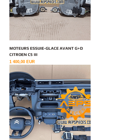
MOTEURS ESSUIE-GLACE AVANT G+D
CITROEN C5 III
Ціна
1 400,00 EUR