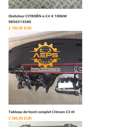
Onduleur CITROËN e-C4 X 100kW
9850313580
Ціна
2 700,00 EUR
Tableau de bord complet Citroen C3 III
Ціна
2 500,00 EUR