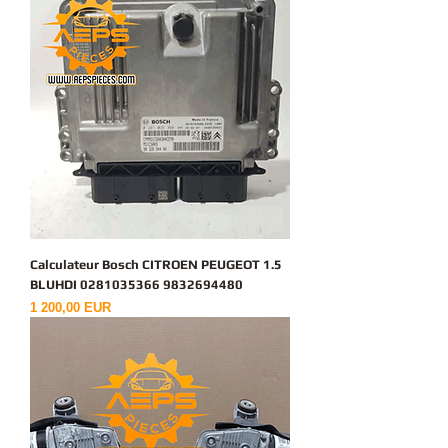
Calculateur Bosch CITROEN PEUGEOT 1.5
BLUHDI 0281035366 9832694480
Ціна
1 200,00 EUR