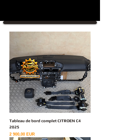
Tableau de bord complet CITROEN C4
2025
Ціна
2 900,00 EUR