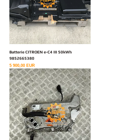
Batterie CITROEN e-C4 III 50kWh
9852665380
Ціна
5 900,00 EUR