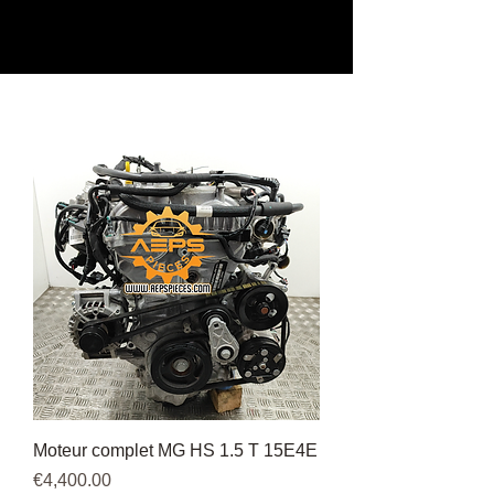
Moteur complet MG HS 1.5 T 15E4E
價格
€4,400.00