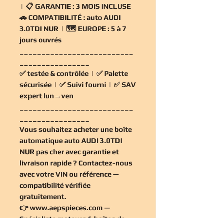
| 📋
GARANTIE :
3 MOIS INCLUSE
🚗
COMPATIBILITÉ :
auto AUDI
3.0TDI NUR | 🗺️
EUROPE :
5 à 7
jours ouvrés
__________________________
________________
✅
testée & contrôlée
| ✅
Palette
sécurisée
| ✅
Suivi fourni
| ✅
SAV
expert lun→ven
__________________________
________________
Vous souhaitez
acheter une boîte
automatique auto AUDI 3.0TDI
NUR pas cher
avec garantie et
livraison rapide ? Contactez-nous
avec votre VIN ou référence —
compatibilité vérifiée
gratuitement
.
👉
www.aepspieces.com
—