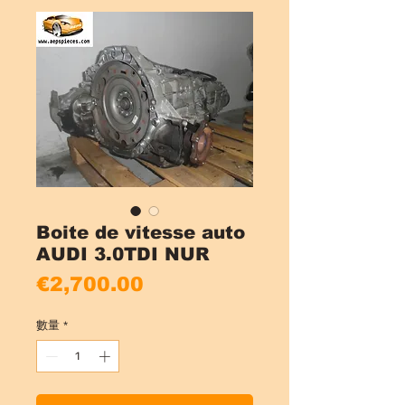
Boite de vitesse auto
AUDI 3.0TDI NUR
價
€2,700.00
格
數量
*