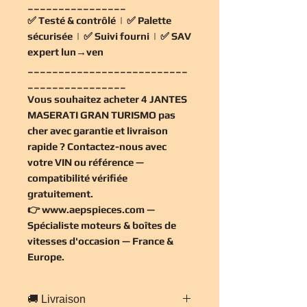
________________
✅
Testé & contrôlé
| ✅
Palette
sécurisée
| ✅
Suivi fourni
| ✅
SAV
expert lun→ven
__________________________
________________
Vous souhaitez
acheter 4 JANTES
MASERATI GRAN TURISMO pas
cher
avec garantie et livraison
rapide ? Contactez-nous avec
votre VIN ou référence —
compatibilité vérifiée
gratuitement
.
👉
www.aepspieces.com
—
Spécialiste moteurs & boîtes de
vitesses d'occasion — France &
Europe.
🚚 Livraison