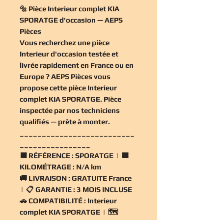
🔩 Pièce Interieur complet KIA
SPORATGE d'occasion — AEPS
Pièces
Vous recherchez une
pièce
Interieur d'occasion
testée et
livrée rapidement en France ou en
Europe ? AEPS Pièces vous
propose cette
pièce Interieur
complet KIA SPORATGE
. Pièce
inspectée par nos techniciens
qualifiés — prête à monter.
__________________________
________________
🟧
RÉFÉRENCE :
SPORATGE | 🟧
KILOMÉTRAGE :
N/A km
🚚
LIVRAISON :
GRATUITE France
| 📋
GARANTIE :
3 MOIS INCLUSE
🚗
COMPATIBILITÉ :
Interieur
complet KIA SPORATGE | 🗺️