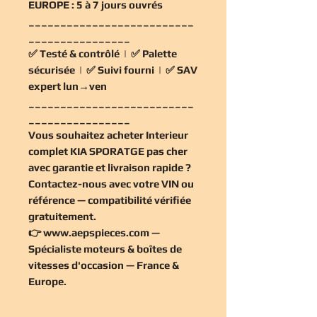
EUROPE :
5 à 7 jours ouvrés
__________________________
________________
✅
Testé & contrôlé
| ✅
Palette
sécurisée
| ✅
Suivi fourni
| ✅
SAV
expert lun→ven
__________________________
________________
Vous souhaitez
acheter Interieur
complet KIA SPORATGE pas cher
avec garantie et livraison rapide ?
Contactez-nous avec votre VIN ou
référence — compatibilité vérifiée
gratuitement
.
👉
www.aepspieces.com
—
Spécialiste moteurs & boîtes de
vitesses d'occasion — France &
Europe.