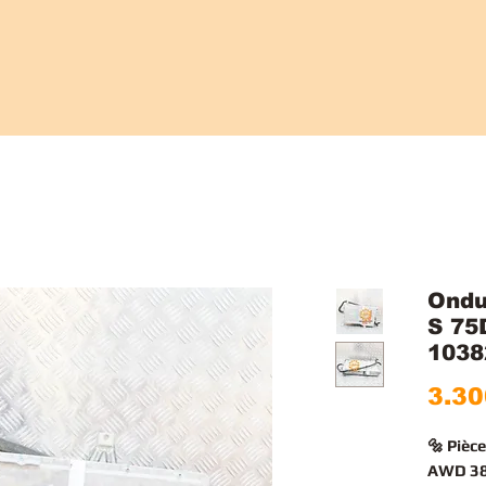
Ondu
S 75
1038
3.30
🔩 Piè
AWD 38