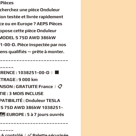
Pièces
echerchez une
pièce Onduleur
ion
testée et livrée rapidement
ce ou en Europe ? AEPS Pièces
opose cette
pièce Onduleur
MODEL S 75D AWD 386kW
1-00-D
. Pièce inspectée par nos
iens qualifiés — prête à monter.
_________________________
_____
RENCE :
1038251-00-D | 🟧
TRAGE :
9 000 km
AISON :
GRATUITE France | 📋
IE :
3 MOIS INCLUSE
ATIBILITÉ :
Onduleur TESLA
S 75D AWD 386kW 1038251-
🗺️
EUROPE :
5 à 7 jours ouvrés
_________________________
_____
 & contrôlé
| ✅
Palette sécurisée