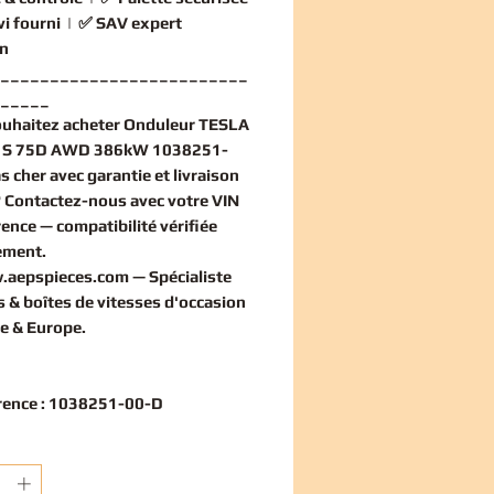
vi fourni
| ✅
SAV expert
n
_________________________
_____
ouhaitez
acheter Onduleur TESLA
S 75D AWD 386kW 1038251-
s cher
avec garantie et livraison
? Contactez-nous avec votre VIN
rence — compatibilité vérifiée
ement
.
.aepspieces.com
— Spécialiste
 & boîtes de vitesses d'occasion
e & Europe.
rence : 1038251-00-D