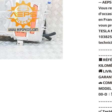
— AEPS 
Vous r
d'occas
en Fran
vous pr
TESLA 
103825
technic
______
______
🟧
RÉFÉ
KILOMÉ
🚚
LIVR
GARANT
🚗
COMP
MODEL 
00-D | 
______
______
✅
Testé