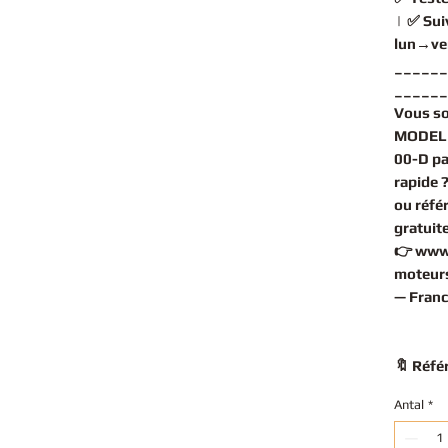
| ✅
Sui
lun→ve
______
______
Vous s
MODEL 
00-D pa
rapide 
ou réfé
gratuit
👉
www
moteurs
— Franc
🔖 Réfé
Antal
*