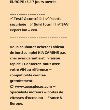
EUROPE :
5 à 7 jours ouvrés
__________________________
________________
✅
Testé & contrôlé
| ✅
Palette
sécurisée
| ✅
Suivi fourni
| ✅
SAV
expert lun→ven
__________________________
________________
Vous souhaitez
acheter Tableau
de bord complet KIA CARENS pas
cher
avec garantie et livraison
rapide ? Contactez-nous avec
votre VIN ou référence —
compatibilité vérifiée
gratuitement
.
👉
www.aepspieces.com
—
Spécialiste moteurs & boîtes de
vitesses d'occasion — France &
Europe.