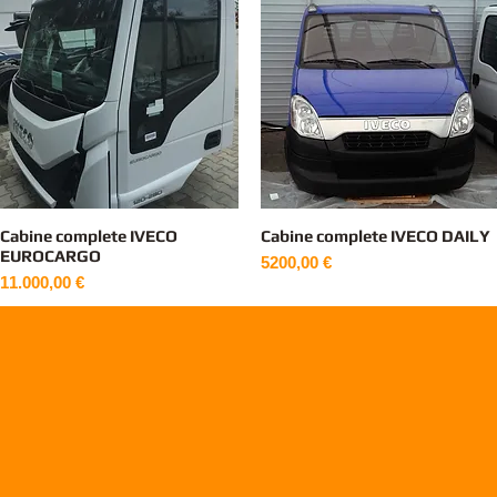
Cabine complete IVECO
Cabine complete IVECO DAILY
Vista rapida
Vista rapida
EUROCARGO
Prezzo
5200,00 €
Prezzo
11.000,00 €