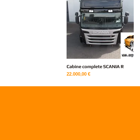
Cabine complete SCANIA R
Vista rapida
Prezzo
22.000,00 €