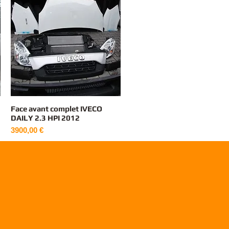
Face avant complet IVECO
Vista rapida
DAILY 2.3 HPI 2012
Prezzo
3900,00 €