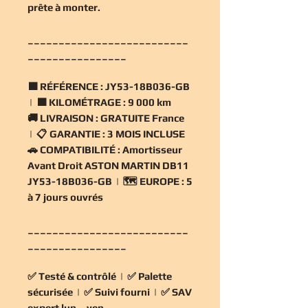
prête à monter.
__________________________
________________
🟧
RÉFÉRENCE :
JY53-18B036-GB
| 🟧
KILOMÉTRAGE :
9 000 km
🚚
LIVRAISON :
GRATUITE France
| 📋
GARANTIE :
3 MOIS INCLUSE
🚗
COMPATIBILITÉ :
Amortisseur
Avant Droit ASTON MARTIN DB11
JY53-18B036-GB | 🗺️
EUROPE :
5
à 7 jours ouvrés
__________________________
________________
✅
Testé & contrôlé
| ✅
Palette
sécurisée
| ✅
Suivi fourni
| ✅
SAV
expert lun→ven