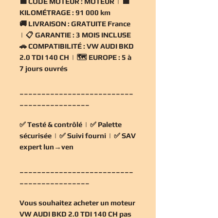
🟧
CODE MOTEUR :
MOTEUR | 🟧
KILOMÉTRAGE :
91 000 km
🚚
LIVRAISON :
GRATUITE France
| 📋
GARANTIE :
3 MOIS INCLUSE
🚗
COMPATIBILITÉ :
VW AUDI BKD
2.0 TDI 140 CH | 🗺️
EUROPE :
5 à
7 jours ouvrés
__________________________
________________
✅
Testé & contrôlé
| ✅
Palette
sécurisée
| ✅
Suivi fourni
| ✅
SAV
expert lun→ven
__________________________
________________
Vous souhaitez
acheter un moteur
VW AUDI BKD 2.0 TDI 140 CH pas