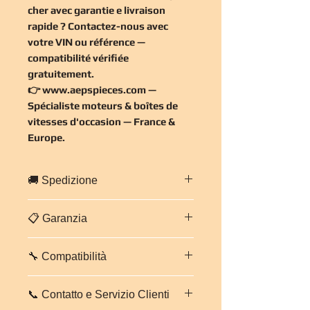
cher
avec garantie e livraison
rapide ? Contactez-nous avec
votre VIN ou référence —
compatibilité vérifiée
gratuitement
.
👉
www.aepspieces.com
—
Spécialiste moteurs & boîtes de
vitesses d'occasion — France &
Europe.
🚚 Spedizione
Spedizione rapida in tutta
Francia ed
📋 Garanzia
Europa
.
Imballaggio professionale e sicuro.
Garanzia di
3 mesi, pezzi e
Tempi stimati:
da 2 a 5 giorni
🔧 Compatibilità
manodopera
su questo motore.
lavorativi
secondo destinazione.
Ogni motore viene controllato e
Contattaci per un preventivo trasporto
VW AUDI BKD 2.0 TDI 140 CH —
testato prima della spedizione. In
personalizzato.
📞 Contatto e Servizio Clienti
Réf. MOTEUR
. Vérifiez la
caso di problemi, il nostro team