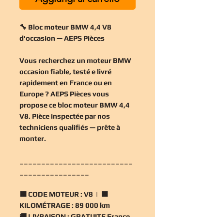
🔧 Bloc moteur BMW 4,4 V8
d'occasion — AEPS Pièces
Vous recherchez un
moteur BMW
occasion
fiable, testé e livré
rapidement en France ou en
Europe ? AEPS Pièces vous
propose ce
bloc moteur BMW 4,4
V8
. Pièce inspectée par nos
techniciens qualifiés — prête à
monter.
__________________________
________________
🟧
CODE MOTEUR :
V8 | 🟧
KILOMÉTRAGE :
89 000 km
🚚
LIVRAISON :
GRATUITE France