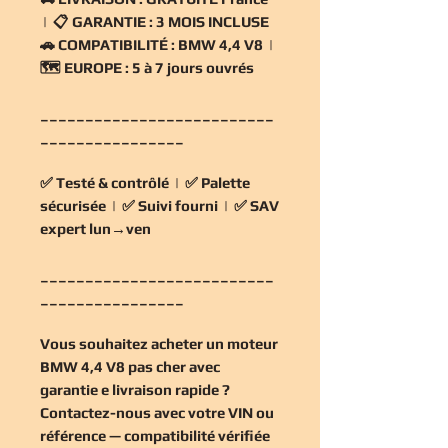
| 📋
GARANTIE :
3 MOIS INCLUSE
🚗
COMPATIBILITÉ :
BMW 4,4 V8 |
🗺️
EUROPE :
5 à 7 jours ouvrés
__________________________
________________
✅
Testé & contrôlé
| ✅
Palette
sécurisée
| ✅
Suivi fourni
| ✅
SAV
expert lun→ven
__________________________
________________
Vous souhaitez
acheter un moteur
BMW 4,4 V8 pas cher
avec
garantie e livraison rapide ?
Contactez-nous avec votre VIN ou
référence — compatibilité vérifiée