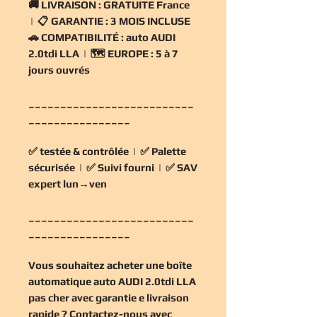
🚚
LIVRAISON :
GRATUITE France
| 📋
GARANTIE :
3 MOIS INCLUSE
🚗
COMPATIBILITÉ :
auto AUDI
2.0tdi LLA | 🗺️
EUROPE :
5 à 7
jours ouvrés
__________________________
________________
✅
testée & contrôlée
| ✅
Palette
sécurisée
| ✅
Suivi fourni
| ✅
SAV
expert lun→ven
__________________________
________________
Vous souhaitez
acheter une boîte
automatique auto AUDI 2.0tdi LLA
pas cher
avec garantie e livraison
rapide ? Contactez-nous avec