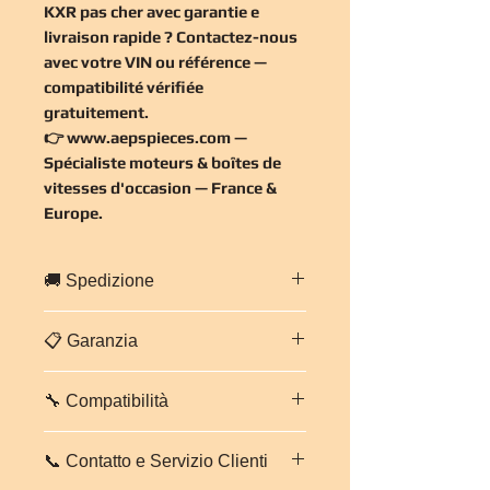
KXR pas cher
avec garantie e
livraison rapide ? Contactez-nous
avec votre VIN ou référence —
compatibilité vérifiée
gratuitement
.
👉
www.aepspieces.com
—
Spécialiste moteurs & boîtes de
vitesses d'occasion — France &
Europe.
🚚 Spedizione
Spedizione rapida in tutta
Francia ed
📋 Garanzia
Europa
.
Imballaggio professionale e sicuro.
Garanzia di
3 mesi, pezzi e
Tempi stimati:
da 2 a 5 giorni
🔧 Compatibilità
manodopera
su questo cambio.
lavorativi
secondo destinazione.
Ogni cambio viene controllato e
Contattaci per un preventivo trasporto
Boîte automatique
AUDI Q5 2.0 TFSI
testato prima della spedizione. In
personalizzato.
📞 Contatto e Servizio Clienti
KXR — Code KXR
. Vérifiez avec
caso di problemi, il nostro team
votre numéro VIN avant commande