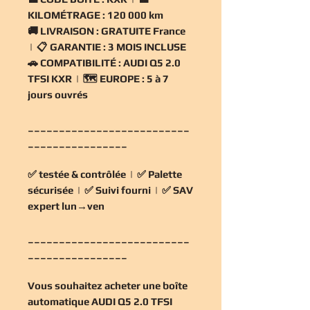
KILOMÉTRAGE :
120 000 km
🚚
LIVRAISON :
GRATUITE France
| 📋
GARANTIE :
3 MOIS INCLUSE
🚗
COMPATIBILITÉ :
AUDI Q5 2.0
TFSI KXR | 🗺️
EUROPE :
5 à 7
jours ouvrés
__________________________
________________
✅
testée & contrôlée
| ✅
Palette
sécurisée
| ✅
Suivi fourni
| ✅
SAV
expert lun→ven
__________________________
________________
Vous souhaitez
acheter une boîte
automatique AUDI Q5 2.0 TFSI