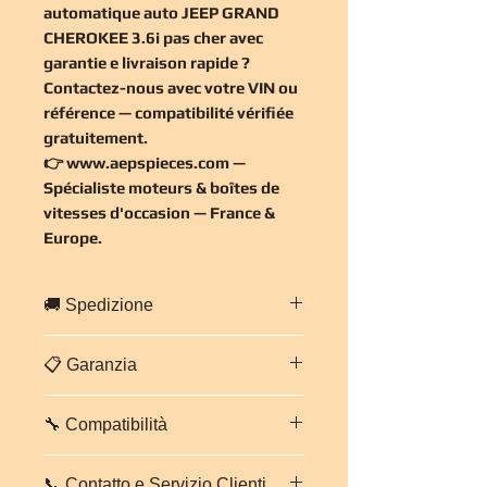
automatique auto JEEP GRAND
CHEROKEE 3.6i pas cher
avec
garantie e livraison rapide ?
Contactez-nous avec votre VIN ou
référence — compatibilité vérifiée
gratuitement
.
👉
www.aepspieces.com
—
Spécialiste moteurs & boîtes de
vitesses d'occasion — France &
Europe.
🚚 Spedizione
Spedizione rapida in tutta
Francia ed
📋 Garanzia
Europa
.
Imballaggio professionale e sicuro.
Garanzia di
3 mesi, pezzi e
Tempi stimati:
da 2 a 5 giorni
🔧 Compatibilità
manodopera
su questo cambio.
lavorativi
secondo destinazione.
Ogni cambio viene controllato e
Contattaci per un preventivo trasporto
Boîte automatique
auto JEEP
testato prima della spedizione. In
personalizzato.
📞 Contatto e Servizio Clienti