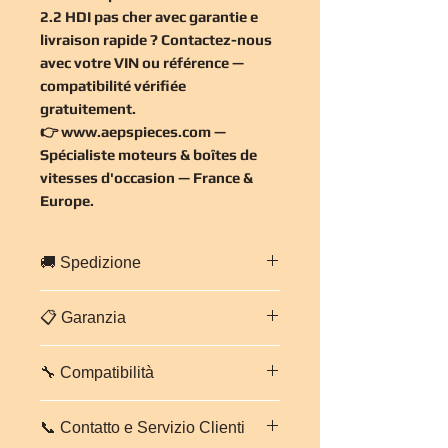
2.2 HDI pas cher
avec garantie e
livraison rapide ? Contactez-nous
avec votre VIN ou référence —
compatibilité vérifiée
gratuitement
.
👉
www.aepspieces.com
—
Spécialiste moteurs & boîtes de
vitesses d'occasion — France &
Europe.
🚚 Spedizione
Spedizione rapida in tutta
Francia ed
📋 Garanzia
Europa
.
Imballaggio professionale e sicuro.
Garanzia di
3 mesi, pezzi e
Tempi stimati:
da 2 a 5 giorni
🔧 Compatibilità
manodopera
su questo cambio.
lavorativi
secondo destinazione.
Ogni cambio viene controllato e
Contattaci per un preventivo trasporto
Boîte automatique
CITROEN
testato prima della spedizione. In
personalizzato.
📞 Contatto e Servizio Clienti
JUMPER 2.2 HDI — Code HDI
.
caso di problemi, il nostro team