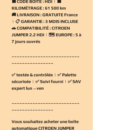
🟧
CODE BOÎTE :
HDI | 🟧
KILOMÉTRAGE :
61 500 km
🚚
LIVRAISON :
GRATUITE France
| 📋
GARANTIE :
3 MOIS INCLUSE
🚗
COMPATIBILITÉ :
CITROEN
JUMPER 2.2 HDI | 🗺️
EUROPE :
5 à
7 jours ouvrés
__________________________
________________
✅
testée & contrôlée
| ✅
Palette
sécurisée
| ✅
Suivi fourni
| ✅
SAV
expert lun→ven
__________________________
________________
Vous souhaitez
acheter une boîte
automatique CITROEN JUMPER