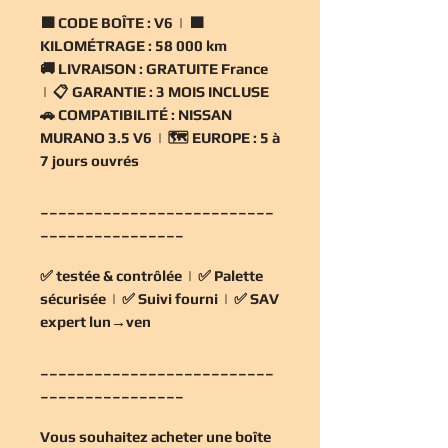
🟧
CODE BOÎTE :
V6 | 🟧
KILOMÉTRAGE :
58 000 km
🚚
LIVRAISON :
GRATUITE France
| 📋
GARANTIE :
3 MOIS INCLUSE
🚗
COMPATIBILITÉ :
NISSAN
MURANO 3.5 V6 | 🗺️
EUROPE :
5 à
7 jours ouvrés
__________________________
________________
✅
testée & contrôlée
| ✅
Palette
sécurisée
| ✅
Suivi fourni
| ✅
SAV
expert lun→ven
__________________________
________________
Vous souhaitez
acheter une boîte