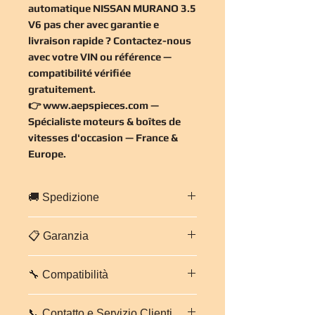
automatique NISSAN MURANO 3.5
V6 pas cher
avec garantie e
livraison rapide ? Contactez-nous
avec votre VIN ou référence —
compatibilité vérifiée
gratuitement
.
👉
www.aepspieces.com
—
Spécialiste moteurs & boîtes de
vitesses d'occasion — France &
Europe.
🚚 Spedizione
Spedizione rapida in tutta
Francia ed
📋 Garanzia
Europa
.
Imballaggio professionale e sicuro.
Garanzia di
3 mesi, pezzi e
Tempi stimati:
da 2 a 5 giorni
🔧 Compatibilità
manodopera
su questo cambio.
lavorativi
secondo destinazione.
Ogni cambio viene controllato e
Contattaci per un preventivo trasporto
Boîte automatique
NISSAN MURANO
testato prima della spedizione. In
personalizzato.
📞 Contatto e Servizio Clienti