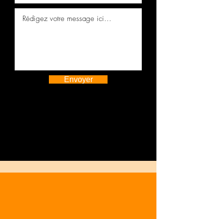
310201XE1A
Envoyer