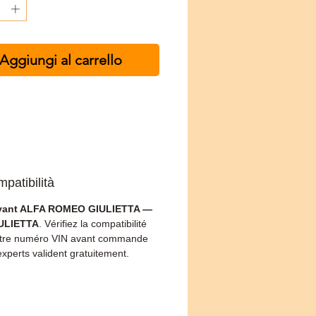
Aggiungi al carrello
patibilità
vant ALFA ROMEO GIULIETTA —
IULIETTA
. Vérifiez la compatibilité
otre numéro VIN avant commande
xperts valident gratuitement.