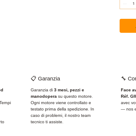
📋 Garanzia
🔧 Com
ed
Garanzia di
3 mesi, pezzi e
Face a
manodopera
su questo motore.
Réf. G
 Tempi
Ogni motore viene controllato e
avec v
testato prima della spedizione. In
— nos e
caso di problemi, il nostro team
rto
tecnico ti assiste.