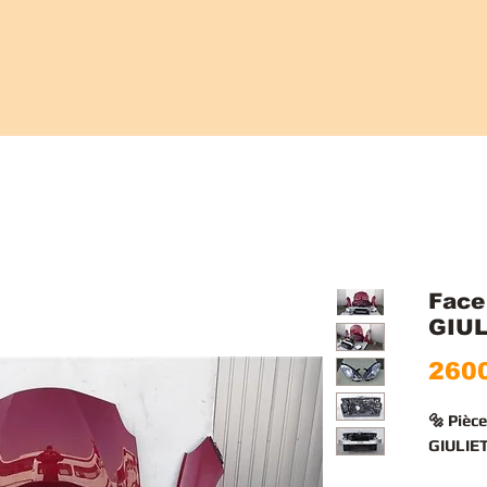
Face
GIUL
2600
🔩 Pièc
GIULIET