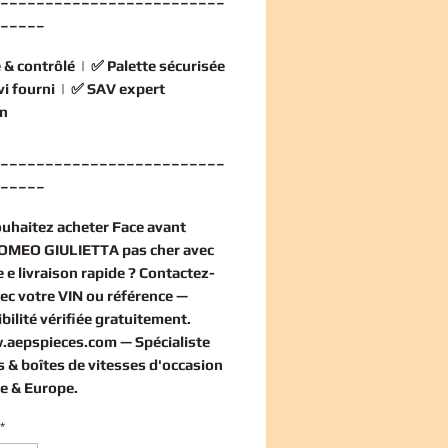
_____
 & contrôlé
| ✅
Palette sécurisée
vi fourni
| ✅
SAV expert
n
_________________________
_____
ouhaitez
acheter Face avant
OMEO GIULIETTA pas cher
avec
 e livraison rapide ? Contactez-
ec votre VIN ou référence —
bilité vérifiée
gratuitement
.
.aepspieces.com
— Spécialiste
 & boîtes de vitesses d'occasion
e & Europe.
*