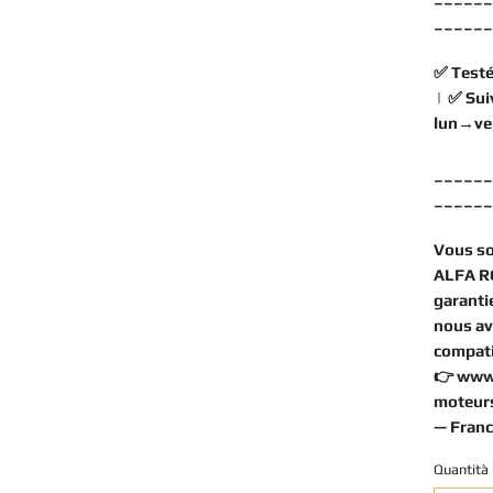
______
✅
Testé
| ✅
Sui
lun→ve
______
______
Vous s
ALFA R
garantie
nous av
compati
👉
www
moteurs
— Franc
Quantità