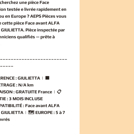
echerchez une
pièce Face
ion
testée e livrée rapidement en
ou en Europe ? AEPS Pièces vous
 cette
pièce Face avant ALFA
GIULIETTA
. Pièce inspectée par
hniciens qualifiés — prête à
.
_________________________
_____
RENCE :
GIULIETTA | 🟧
TRAGE :
N/A km
AISON :
GRATUITE France | 📋
IE :
3 MOIS INCLUSE
ATIBILITÉ :
Face avant ALFA
GIULIETTA | 🗺️
EUROPE :
5 à 7
uvrés
_________________________