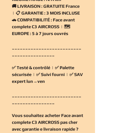
🚚
LIVRAISON :
GRATUITE France
| 📋
GARANTIE :
3 MOIS INCLUSE
🚗
COMPATIBILITÉ :
Face avant
complete C3 AIRCROSS | 🗺️
EUROPE :
5 à 7 jours ouvrés
__________________________
________________
✅
Testé & contrôlé
| ✅
Palette
sécurisée
| ✅
Suivi fourni
| ✅
SAV
expert lun→ven
__________________________
________________
Vous souhaitez
acheter Face avant
complete C3 AIRCROSS pas cher
avec garantie e livraison rapide ?