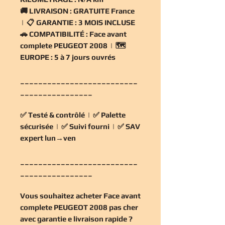
🚚
LIVRAISON :
GRATUITE France
| 📋
GARANTIE :
3 MOIS INCLUSE
🚗
COMPATIBILITÉ :
Face avant
complete PEUGEOT 2008 | 🗺️
EUROPE :
5 à 7 jours ouvrés
__________________________
________________
✅
Testé & contrôlé
| ✅
Palette
sécurisée
| ✅
Suivi fourni
| ✅
SAV
expert lun→ven
__________________________
________________
Vous souhaitez
acheter Face avant
complete PEUGEOT 2008 pas cher
avec garantie e livraison rapide ?