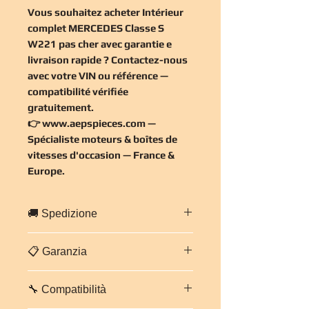
Vous souhaitez
acheter Intérieur
complet MERCEDES Classe S
W221 pas cher
avec garantie e
livraison rapide ? Contactez-nous
avec votre VIN ou référence —
compatibilité vérifiée
gratuitement
.
👉
www.aepspieces.com
—
Spécialiste moteurs & boîtes de
vitesses d'occasion — France &
Europe.
🚚 Spedizione
Spedizione rapida in tutta
Francia ed
📋 Garanzia
Europa
.
Imballaggio professionale e sicuro.
Garanzia di
3 mesi, pezzi e
Tempi stimati:
da 2 a 5 giorni
🔧 Compatibilità
manodopera
su questo motore.
lavorativi
secondo destinazione.
Ogni motore viene controllato e