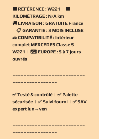
🟧
RÉFÉRENCE :
W221 | 🟧
KILOMÉTRAGE :
N/A km
🚚
LIVRAISON :
GRATUITE France
| 📋
GARANTIE :
3 MOIS INCLUSE
🚗
COMPATIBILITÉ :
Intérieur
complet MERCEDES Classe S
W221 | 🗺️
EUROPE :
5 à 7 jours
ouvrés
__________________________
________________
✅
Testé & contrôlé
| ✅
Palette
sécurisée
| ✅
Suivi fourni
| ✅
SAV
expert lun→ven
__________________________
________________