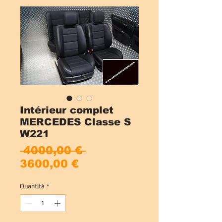
Intérieur complet
MERCEDES Classe S
W221
Prezzo
 4000,00 € 
Prezzo
regolare
3600,00 €
scontato
Quantità
*