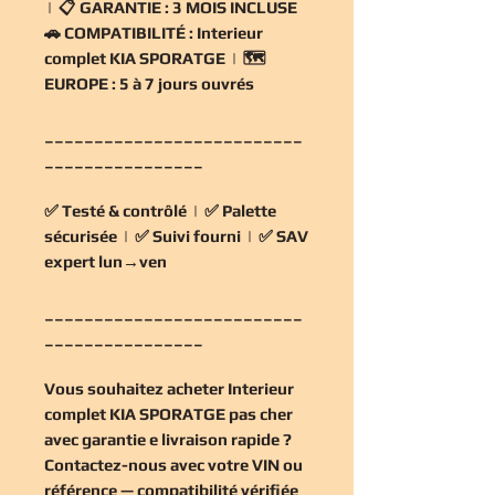
| 📋
GARANTIE :
3 MOIS INCLUSE
🚗
COMPATIBILITÉ :
Interieur
complet KIA SPORATGE | 🗺️
EUROPE :
5 à 7 jours ouvrés
__________________________
________________
✅
Testé & contrôlé
| ✅
Palette
sécurisée
| ✅
Suivi fourni
| ✅
SAV
expert lun→ven
__________________________
________________
Vous souhaitez
acheter Interieur
complet KIA SPORATGE pas cher
avec garantie e livraison rapide ?
Contactez-nous avec votre VIN ou
référence — compatibilité vérifiée