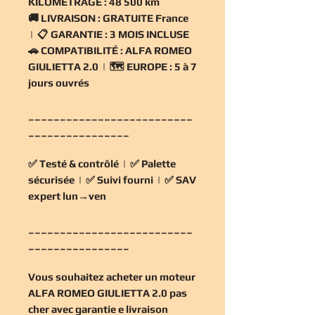
KILOMÉTRAGE :
48 500 km
🚚
LIVRAISON :
GRATUITE France
| 📋
GARANTIE :
3 MOIS INCLUSE
🚗
COMPATIBILITÉ :
ALFA ROMEO
GIULIETTA 2.0 | 🗺️
EUROPE :
5 à 7
jours ouvrés
__________________________
________________
✅
Testé & contrôlé
| ✅
Palette
sécurisée
| ✅
Suivi fourni
| ✅
SAV
expert lun→ven
__________________________
________________
Vous souhaitez
acheter un moteur
ALFA ROMEO GIULIETTA 2.0 pas
cher
avec garantie e livraison