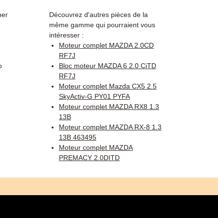
per
Découvrez d'autres pièces de la
même gamme qui pourraient vous
intéresser :
Moteur complet MAZDA 2.0CD
RF7J
o
Bloc moteur MAZDA 6 2.0 CiTD
RF7J
Moteur complet Mazda CX5 2.5
SkyActiv-G PY01 PYFA
Moteur complet MAZDA RX8 1.3
13B
Moteur complet MAZDA RX-8 1.3
13B 463495
Moteur complet MAZDA
PREMACY 2.0DITD