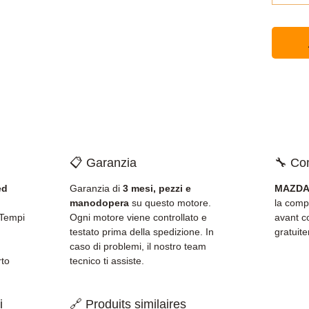
📋 Garanzia
🔧 Com
ed
Garanzia di
3 mesi, pezzi e
MAZDA 
manodopera
su questo motore.
la comp
 Tempi
Ogni motore viene controllato e
avant c
testato prima della spedizione. In
gratuit
caso di problemi, il nostro team
rto
tecnico ti assiste.
i
🔗 Produits similaires