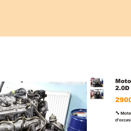
Moto
2.0D
2900
🔧 Mot
d'occas