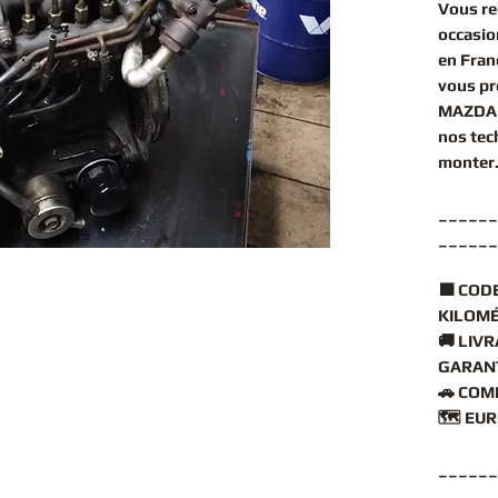
Vous r
occasio
en Fran
vous p
MAZDA 
nos tec
monter
______
______
🟧
CODE
KILOMÉ
🚚
LIVR
GARANT
🚗
COMP
🗺️
EUR
______
______