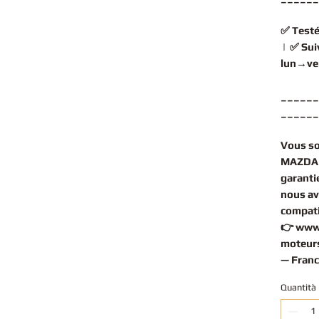
✅
Testé
| ✅
Sui
lun→ve
______
______
Vous s
MAZDA 
garantie
nous av
compati
👉
www
moteurs
— Franc
Quantità