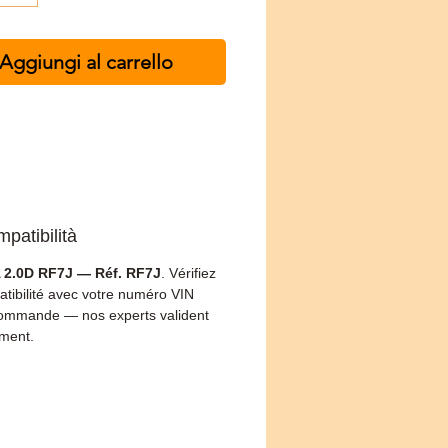
Aggiungi al carrello
patibilità
2.0D RF7J — Réf. RF7J
. Vérifiez
atibilité avec votre numéro VIN
ommande — nos experts valident
ement.