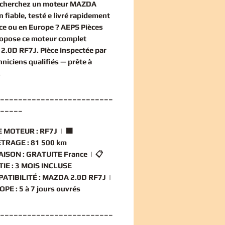
echerchez un
moteur MAZDA
n
fiable, testé e livré rapidement
ce ou en Europe ? AEPS Pièces
ropose ce
moteur complet
2.0D RF7J
. Pièce inspectée par
hniciens qualifiés — prête à
.
_________________________
_____
 MOTEUR :
RF7J | 🟧
TRAGE :
81 500 km
AISON :
GRATUITE France | 📋
IE :
3 MOIS INCLUSE
ATIBILITÉ :
MAZDA 2.0D RF7J |
OPE :
5 à 7 jours ouvrés
_________________________
_____