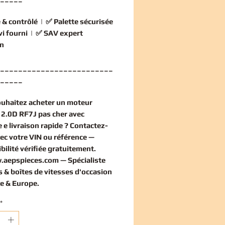
 & contrôlé
| ✅
Palette sécurisée
vi fourni
| ✅
SAV expert
n
_________________________
_____
ouhaitez
acheter un moteur
2.0D RF7J pas cher
avec
 e livraison rapide ? Contactez-
ec votre VIN ou référence —
bilité vérifiée
gratuitement
.
.aepspieces.com
— Spécialiste
 & boîtes de vitesses d'occasion
e & Europe.
*