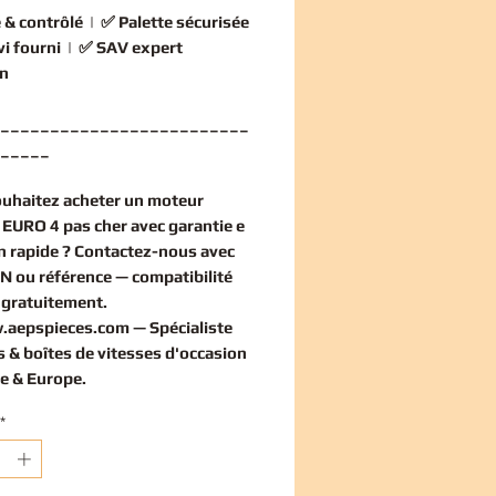
 & contrôlé
| ✅
Palette sécurisée
vi fourni
| ✅
SAV expert
n
_________________________
_____
ouhaitez
acheter un moteur
EURO 4 pas cher
avec garantie e
on rapide ? Contactez-nous avec
IN ou référence — compatibilité
e
gratuitement
.
.aepspieces.com
— Spécialiste
 & boîtes de vitesses d'occasion
e & Europe.
*