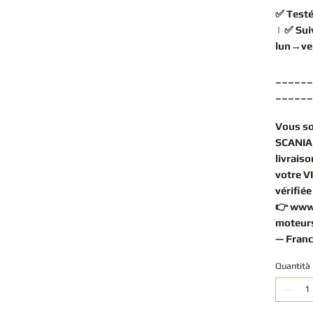
✅
Testé
| ✅
Sui
lun→ve
______
______
Vous s
SCANIA 
livrais
votre V
vérifié
👉
www
moteurs
— Franc
Quantità