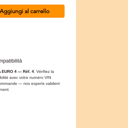
Aggiungi al carrello
patibilità
 EURO 4 — Réf. 4
. Vérifiez la
bilité avec votre numéro VIN
ommande — nos experts valident
ement.