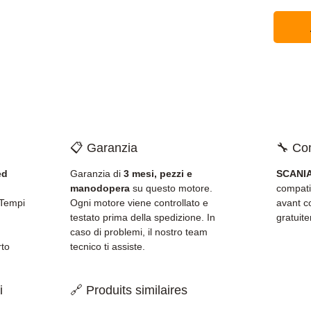
📋 Garanzia
🔧 Com
ed
Garanzia di
3 mesi, pezzi e
SCANIA
manodopera
su questo motore.
compati
 Tempi
Ogni motore viene controllato e
avant c
testato prima della spedizione. In
gratuit
caso di problemi, il nostro team
rto
tecnico ti assiste.
i
🔗 Produits similaires