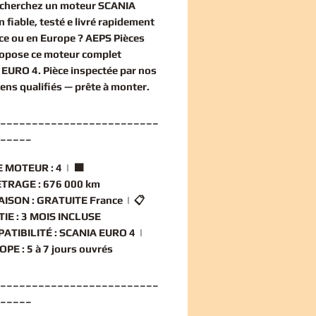
echerchez un
moteur SCANIA
n
fiable, testé e livré rapidement
ce ou en Europe ? AEPS Pièces
ropose ce
moteur complet
 EURO 4
. Pièce inspectée par nos
iens qualifiés — prête à monter.
_________________________
_____
 MOTEUR :
4 | 🟧
TRAGE :
676 000 km
AISON :
GRATUITE France | 📋
IE :
3 MOIS INCLUSE
ATIBILITÉ :
SCANIA EURO 4 |
OPE :
5 à 7 jours ouvrés
_________________________
_____