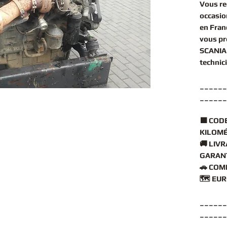
Vous r
occasio
en Fran
vous p
SCANIA
technic
______
______
🟧
CODE
KILOMÉ
🚚
LIVR
GARANT
🚗
COMP
🗺️
EUR
______
______