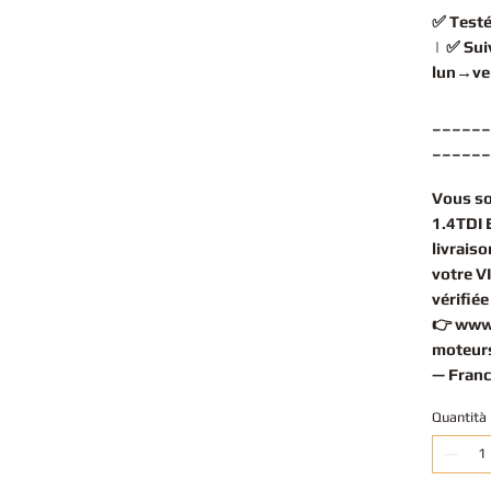
✅
Testé
| ✅
Sui
lun→ve
______
______
Vous s
1.4TDI 
livrais
votre V
vérifié
👉
www
moteurs
— Franc
Quantità