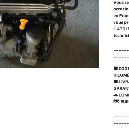
Vous r
occasio
en Fran
vous p
1.4TDI
technic
______
______
🟧
CODE
KILOMÉ
🚚
LIVR
GARANT
🚗
COMP
🗺️
EUR
______
______