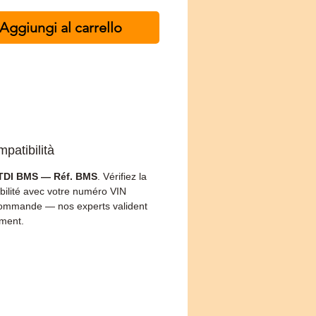
Aggiungi al carrello
patibilità
TDI BMS — Réf. BMS
. Vérifiez la
bilité avec votre numéro VIN
ommande — nos experts valident
ement.