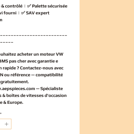
 & contrôlé
| ✅
Palette sécurisée
vi fourni
| ✅
SAV expert
n
_________________________
_____
ouhaitez
acheter un moteur VW
BMS pas cher
avec garantie e
on rapide ? Contactez-nous avec
IN ou référence — compatibilité
e
gratuitement
.
.aepspieces.com
— Spécialiste
 & boîtes de vitesses d'occasion
e & Europe.
*