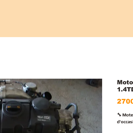
Moto
1.4T
2700
🔧 Mot
d'occas