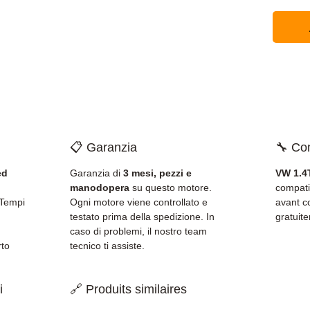
📋 Garanzia
🔧 Com
ed
Garanzia di
3 mesi, pezzi e
VW 1.4
manodopera
su questo motore.
compati
 Tempi
Ogni motore viene controllato e
avant c
testato prima della spedizione. In
gratuit
caso di problemi, il nostro team
rto
tecnico ti assiste.
i
🔗 Produits similaires