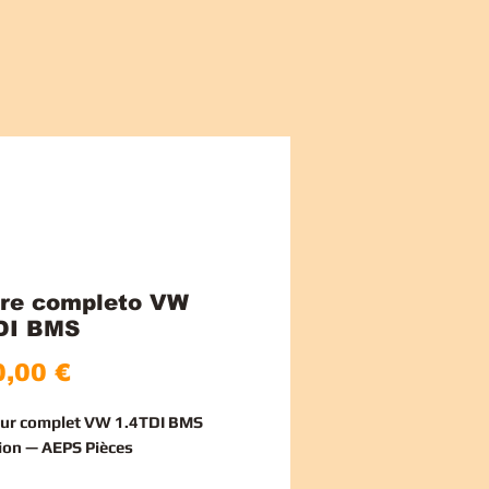
re completo VW
DI BMS
Prezzo
,00 €
eur complet VW 1.4TDI BMS
ion — AEPS Pièces