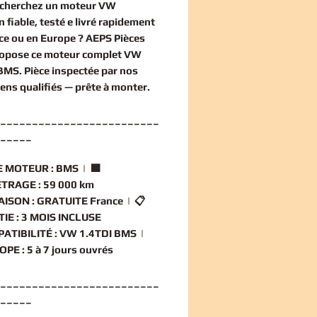
echerchez un
moteur VW
n
fiable, testé e livré rapidement
ce ou en Europe ? AEPS Pièces
ropose ce
moteur complet VW
 BMS
. Pièce inspectée par nos
iens qualifiés — prête à monter.
_________________________
_____
 MOTEUR :
BMS | 🟧
TRAGE :
59 000 km
AISON :
GRATUITE France | 📋
IE :
3 MOIS INCLUSE
ATIBILITÉ :
VW 1.4TDI BMS |
OPE :
5 à 7 jours ouvrés
_________________________
_____