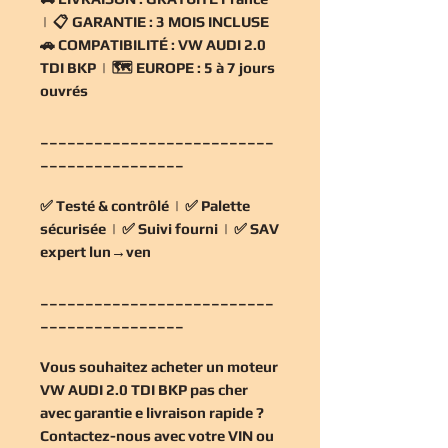
| 📋
GARANTIE :
3 MOIS INCLUSE
🚗
COMPATIBILITÉ :
VW AUDI 2.0
TDI BKP | 🗺️
EUROPE :
5 à 7 jours
ouvrés
__________________________
________________
✅
Testé & contrôlé
| ✅
Palette
sécurisée
| ✅
Suivi fourni
| ✅
SAV
expert lun→ven
__________________________
________________
Vous souhaitez
acheter un moteur
VW AUDI 2.0 TDI BKP pas cher
avec garantie e livraison rapide ?
Contactez-nous avec votre VIN ou