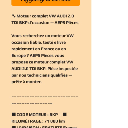
🔧 Moteur complet VW AUDI 2.0
TDI BKP d'occasion — AEPS Pièces
Vous recherchez un
moteur VW
occasion
fiable, testé e livré
rapidement en France ou en
Europe ? AEPS Pièces vous
propose ce
moteur complet VW
AUDI 2.0 TDI BKP
. Pièce inspectée
par nos techniciens qualifiés —
prête à monter.
__________________________
________________
🟧
CODE MOTEUR :
BKP | 🟧
KILOMÉTRAGE :
71 000 km
🚚
LIVRAISON :
GRATUITE France