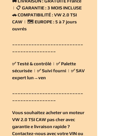
🚚
LIVRAISON :
GRATUITE France
| 📋
GARANTIE :
3 MOIS INCLUSE
🚗
COMPATIBILITÉ :
VW 2.0 TSI
CAW | 🗺️
EUROPE :
5 à 7 jours
ouvrés
__________________________
________________
✅
Testé & contrôlé
| ✅
Palette
sécurisée
| ✅
Suivi fourni
| ✅
SAV
expert lun→ven
__________________________
________________
Vous souhaitez
acheter un moteur
VW 2.0 TSI CAW pas cher
avec
garantie e livraison rapide ?
Contactez-nous avec votre VIN ou