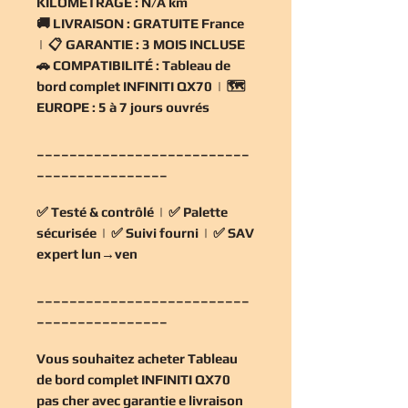
KILOMÉTRAGE :
N/A km
🚚
LIVRAISON :
GRATUITE France
| 📋
GARANTIE :
3 MOIS INCLUSE
🚗
COMPATIBILITÉ :
Tableau de
bord complet INFINITI QX70 | 🗺️
EUROPE :
5 à 7 jours ouvrés
__________________________
________________
✅
Testé & contrôlé
| ✅
Palette
sécurisée
| ✅
Suivi fourni
| ✅
SAV
expert lun→ven
__________________________
________________
Vous souhaitez
acheter Tableau
de bord complet INFINITI QX70
pas cher
avec garantie e livraison