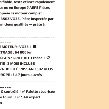
n
fiable, testé et livré rapidement
ce ou en Europe ? AEPS Pièces
ropose ce
moteur complet
 350Z VQ35
. Pièce inspectée par
hniciens qualifiés — prête à
.
_________________________
_____
 MOTEUR :
VQ35 | 🟧
TRAGE :
64 000 km
AISON :
GRATUITE France | 📋
IE :
3 MOIS INCLUSE
ATIBILITÉ :
NISSAN 350Z VQ35
ROPE :
5 à 7 jours ouvrés
_________________________
_____
 & contrôlé
| ✅
Palette sécurisée
vi fourni
| ✅
SAV expert
n
_________________________