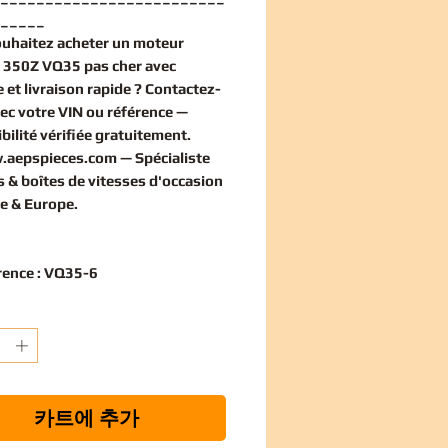
_____
ouhaitez
acheter un moteur
 350Z VQ35 pas cher
avec
 et livraison rapide ? Contactez-
ec votre VIN ou référence —
bilité vérifiée
gratuitement
.
.aepspieces.com
— Spécialiste
 & boîtes de vitesses d'occasion
e & Europe.
rence : VQ35-6
카트에 추가