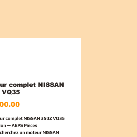
ur complet NISSAN
 VQ35
가
00.00
격
eur complet NISSAN 350Z VQ35
ion — AEPS Pièces
echerchez un
moteur NISSAN