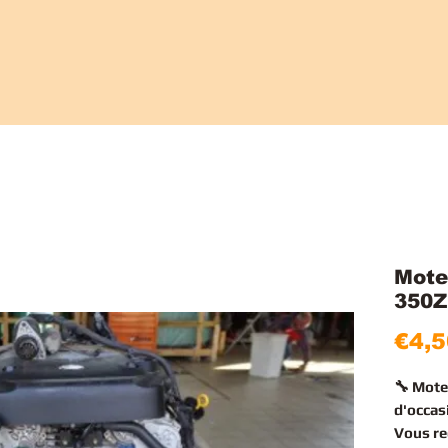
Mote
350Z
€4,5
🔧 Mot
d'occas
Vous r