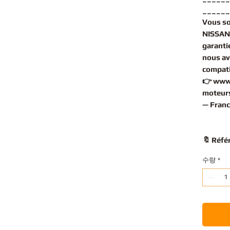
______
Vous s
NISSAN
garantie
nous av
compati
👉
www
moteurs
— Franc
🔖 Réfé
수량
*