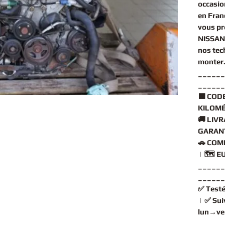
occasio
en Fran
vous p
NISSAN
nos tec
monter
______
______
🟧
CODE
KILOMÉ
🚚
LIVR
GARANT
🚗
COMP
| 🗺️
EU
______
______
✅
Testé
| ✅
Sui
lun→ve
______