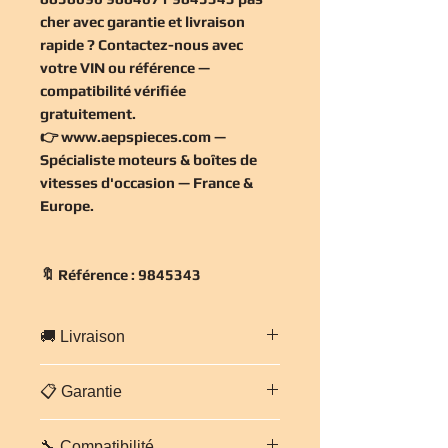
cher
avec garantie et livraison
rapide ? Contactez-nous avec
votre VIN ou référence —
compatibilité vérifiée
gratuitement
.
👉
www.aepspieces.com
—
Spécialiste moteurs & boîtes de
vitesses d'occasion — France &
Europe.
🔖 Référence : 9845343
🚚 Livraison
Livraison
gratuite en France
📋 Garantie
métropolitaine
— expédition
sécurisée sur palette cerclée sous
Pièce vendue avec
garantie 3 mois
24-48h.
Europe
: 5 à 7 jours ouvrés
🔧 Compatibilité