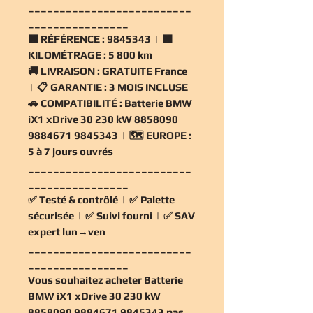
__________________________
________________
🟧
RÉFÉRENCE :
9845343 | 🟧
KILOMÉTRAGE :
5 800 km
🚚
LIVRAISON :
GRATUITE France
| 📋
GARANTIE :
3 MOIS INCLUSE
🚗
COMPATIBILITÉ :
Batterie BMW
iX1 xDrive 30 230 kW 8858090
9884671 9845343 | 🗺️
EUROPE :
5 à 7 jours ouvrés
__________________________
________________
✅
Testé & contrôlé
| ✅
Palette
sécurisée
| ✅
Suivi fourni
| ✅
SAV
expert lun→ven
__________________________
________________
Vous souhaitez
acheter Batterie
BMW iX1 xDrive 30 230 kW
8858090 9884671 9845343 pas