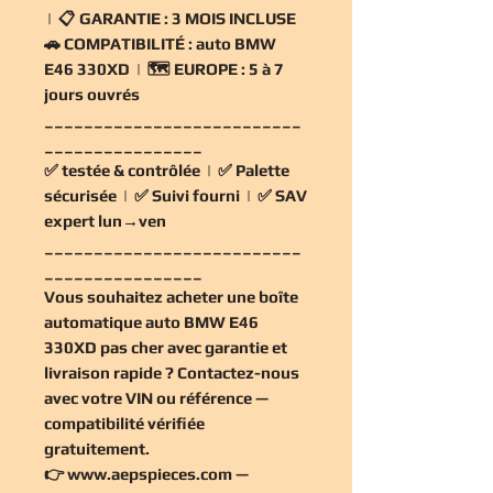
| 📋
GARANTIE :
3 MOIS INCLUSE
🚗
COMPATIBILITÉ :
auto BMW
E46 330XD | 🗺️
EUROPE :
5 à 7
jours ouvrés
__________________________
________________
✅
testée & contrôlée
| ✅
Palette
sécurisée
| ✅
Suivi fourni
| ✅
SAV
expert lun→ven
__________________________
________________
Vous souhaitez
acheter une boîte
automatique auto BMW E46
330XD pas cher
avec garantie et
livraison rapide ? Contactez-nous
avec votre VIN ou référence —
compatibilité vérifiée
gratuitement
.
👉
www.aepspieces.com
—