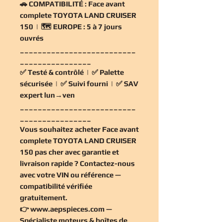
🚗
COMPATIBILITÉ :
Face avant
complete TOYOTA LAND CRUISER
150 | 🗺️
EUROPE :
5 à 7 jours
ouvrés
__________________________
________________
✅
Testé & contrôlé
| ✅
Palette
sécurisée
| ✅
Suivi fourni
| ✅
SAV
expert lun→ven
__________________________
________________
Vous souhaitez
acheter Face avant
complete TOYOTA LAND CRUISER
150 pas cher
avec garantie et
livraison rapide ? Contactez-nous
avec votre VIN ou référence —
compatibilité vérifiée
gratuitement
.
👉
www.aepspieces.com
—
Spécialiste moteurs & boîtes de