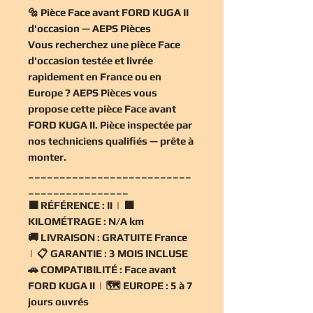
🔩 Pièce Face avant FORD KUGA II
d'occasion — AEPS Pièces
Vous recherchez une
pièce Face
d'occasion
testée et livrée
rapidement en France ou en
Europe ? AEPS Pièces vous
propose cette
pièce Face avant
FORD KUGA II
. Pièce inspectée par
nos techniciens qualifiés — prête à
monter.
__________________________
________________
🟧
RÉFÉRENCE :
II | 🟧
KILOMÉTRAGE :
N/A km
🚚
LIVRAISON :
GRATUITE France
| 📋
GARANTIE :
3 MOIS INCLUSE
🚗
COMPATIBILITÉ :
Face avant
FORD KUGA II | 🗺️
EUROPE :
5 à 7
jours ouvrés