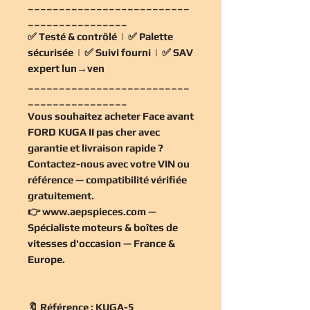
__________________________
________________
✅
Testé & contrôlé
| ✅
Palette
sécurisée
| ✅
Suivi fourni
| ✅
SAV
expert lun→ven
__________________________
________________
Vous souhaitez
acheter Face avant
FORD KUGA II pas cher
avec
garantie et livraison rapide ?
Contactez-nous avec votre VIN ou
référence — compatibilité vérifiée
gratuitement
.
👉
www.aepspieces.com
—
Spécialiste moteurs & boîtes de
vitesses d'occasion — France &
Europe.
🔖 Référence : KUGA-5