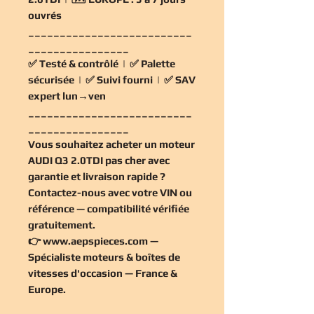
ouvrés
__________________________
________________
✅
Testé & contrôlé
| ✅
Palette
sécurisée
| ✅
Suivi fourni
| ✅
SAV
expert lun→ven
__________________________
________________
Vous souhaitez
acheter un moteur
AUDI Q3 2.0TDI pas cher
avec
garantie et livraison rapide ?
Contactez-nous avec votre VIN ou
référence — compatibilité vérifiée
gratuitement
.
👉
www.aepspieces.com
—
Spécialiste moteurs & boîtes de
vitesses d'occasion — France &
Europe.