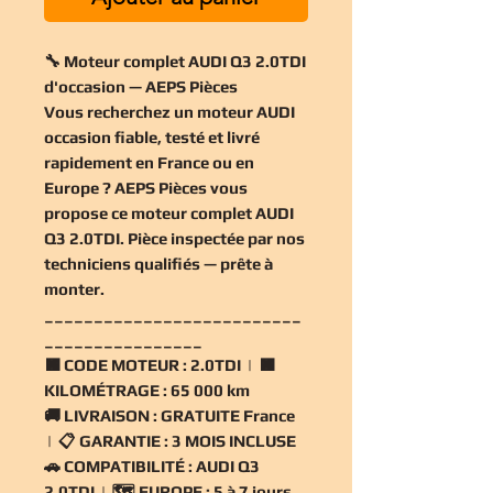
🔧 Moteur complet AUDI Q3 2.0TDI
d'occasion — AEPS Pièces
Vous recherchez un
moteur AUDI
occasion
fiable, testé et livré
rapidement en France ou en
Europe ? AEPS Pièces vous
propose ce
moteur complet AUDI
Q3 2.0TDI
. Pièce inspectée par nos
techniciens qualifiés — prête à
monter.
__________________________
________________
🟧
CODE MOTEUR :
2.0TDI | 🟧
KILOMÉTRAGE :
65 000 km
🚚
LIVRAISON :
GRATUITE France
| 📋
GARANTIE :
3 MOIS INCLUSE
🚗
COMPATIBILITÉ :
AUDI Q3
2.0TDI | 🗺️
EUROPE :
5 à 7 jours