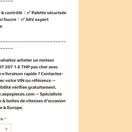
 & contrôlé
| ✅
Palette sécurisée
vi fourni
| ✅
SAV expert
n
_________________________
_____
ouhaitez
acheter un moteur
 207 1.6 THP pas cher
avec
 e livraison rapide ? Contactez-
ec votre VIN ou référence —
bilité vérifiée
gratuitement
.
.aepspieces.com
— Spécialiste
 & boîtes de vitesses d'occasion
e & Europe.
de
*