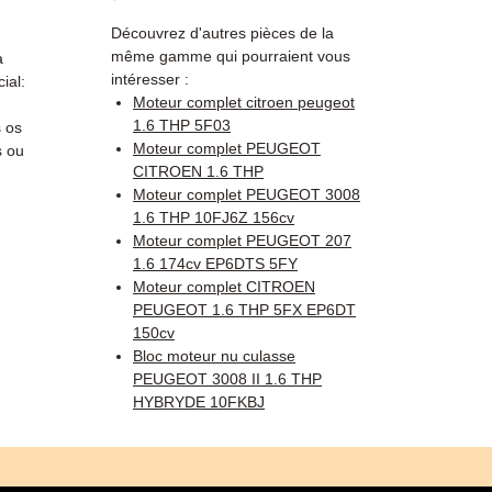
Découvrez d'autres pièces de la
même gamme qui pourraient vous
a
intéresser :
ial:
Moteur complet citroen peugeot
1.6 THP 5F03
 os
Moteur complet PEUGEOT
s ou
CITROEN 1.6 THP
Moteur complet PEUGEOT 3008
1.6 THP 10FJ6Z 156cv
Moteur complet PEUGEOT 207
1.6 174cv EP6DTS 5FY
Moteur complet CITROEN
PEUGEOT 1.6 THP 5FX EP6DT
150cv
Bloc moteur nu culasse
PEUGEOT 3008 II 1.6 THP
HYBRYDE 10FKBJ