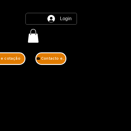
Login
 e cotação
Contacto e cotação