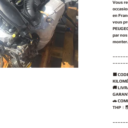
Vous r
occasio
en Fran
vous p
PEUGEO
par nos 
monter
______
______
🟧
CODE
KILOMÉ
🚚
LIVR
GARANT
🚗
COMP
THP | 
______
______