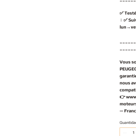
✅
Testé
| ✅
Sui
lun→ve
______
______
Vous s
PEUGEOT
garantie
nous av
compati
👉
www
moteurs
— Franc
Quantida