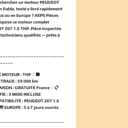
echerchez un
moteur PEUGEOT
n
fiable, testé e livré rapidement
ce ou en Europe ? AEPS Pièces
ropose ce
moteur complet
T 207 1.6 THP
. Pièce inspectée
techniciens qualifiés — prête à
.
_________________________
_____
 MOTEUR :
THP | 🟧
TRAGE :
59 000 km
AISON :
GRATUITE France | 📋
IE :
3 MOIS INCLUSE
ATIBILITÉ :
PEUGEOT 207 1.6
️
EUROPE :
5 à 7 jours ouvrés
_________________________
_____