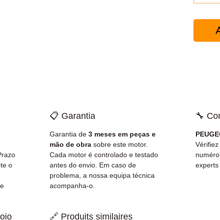
A
📋 Garantia
🔧 Co
Garantia de
3 meses em peças e
PEUGEO
mão de obra
sobre este motor.
Vérifiez
Prazo
Cada motor é controlado e testado
numéro
te o
antes do envio. Em caso de
experts
problema, a nossa equipa técnica
de
acompanha-o.
oio
🔗 Produits similaires