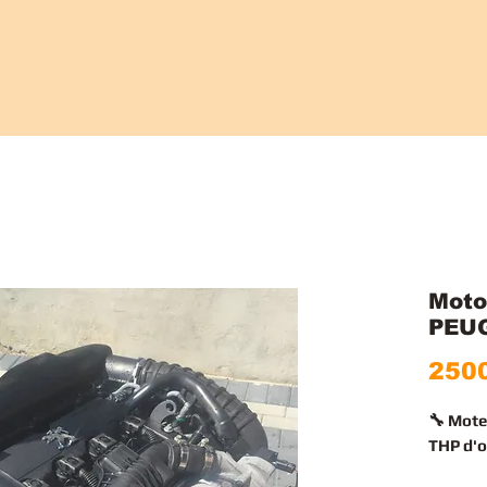
Moto
PEUG
2500
🔧 Mote
THP d'o