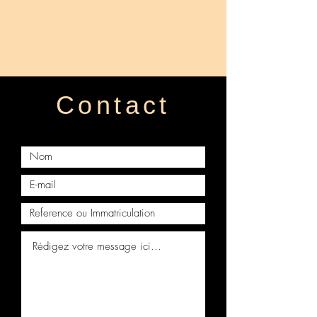
Face avant complete LEXUS Is III
📘 Suivez-nous sur notre page
300H F SPORT
Facebook officielle
Face avant complete LEXUS CT
📸 Notre Instagram officiel
200H
🎬 Notre TikTok officiel
FACE AVANT COMPLETE LEXUS
⭐ Notre fiche Google
RX450 2018
Contact