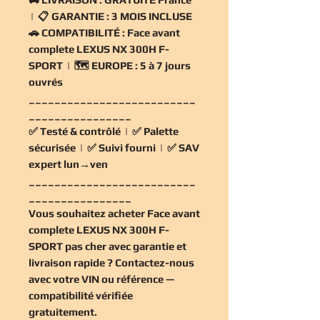
| 📋
GARANTIE :
3 MOIS INCLUSE
🚗
COMPATIBILITÉ :
Face avant
complete LEXUS NX 300H F-
SPORT | 🗺️
EUROPE :
5 à 7 jours
ouvrés
__________________________
________________
✅
Testé & contrôlé
| ✅
Palette
sécurisée
| ✅
Suivi fourni
| ✅
SAV
expert lun→ven
__________________________
________________
Vous souhaitez
acheter Face avant
complete LEXUS NX 300H F-
SPORT pas cher
avec garantie et
livraison rapide ? Contactez-nous
avec votre VIN ou référence —
compatibilité vérifiée
gratuitement
.