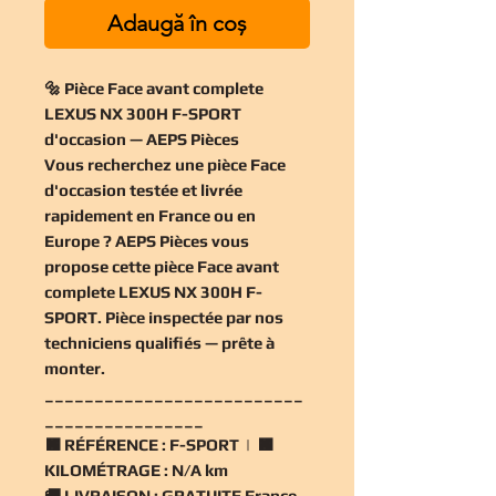
Adaugă în coș
🔩 Pièce Face avant complete
LEXUS NX 300H F-SPORT
d'occasion — AEPS Pièces
Vous recherchez une
pièce Face
d'occasion
testée et livrée
rapidement en France ou en
Europe ? AEPS Pièces vous
propose cette
pièce Face avant
complete LEXUS NX 300H F-
SPORT
. Pièce inspectée par nos
techniciens qualifiés — prête à
monter.
__________________________
________________
🟧
RÉFÉRENCE :
F-SPORT | 🟧
KILOMÉTRAGE :
N/A km
🚚
LIVRAISON :
GRATUITE France