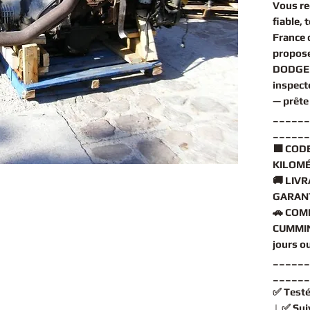
Vous r
fiable, 
France 
propos
DODGE 
inspect
— prête
______
______
🟧
CODE
KILOMÉ
🚚
LIVR
GARANT
🚗
COMP
CUMMIN
jours o
______
______
✅
Testé
| ✅
Sui