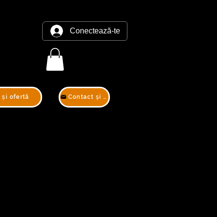
Conectează-te
 și ofertă
Contact și ofertă