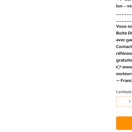
lun→ve
______
______
Vous s
Boite 
avec gar
Contact
référen
gratuit
👉
www
moteurs
— Franc
Cantitate