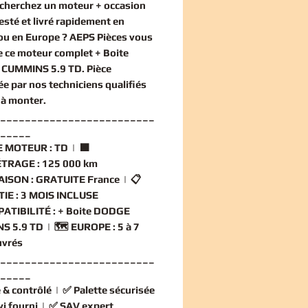
echerchez un
moteur + occasion
testé et livré rapidement en
ou en Europe ? AEPS Pièces vous
e ce
moteur complet + Boite
CUMMINS 5.9 TD
. Pièce
ée par nos techniciens qualifiés
 à monter.
_________________________
_____
 MOTEUR :
TD | 🟧
TRAGE :
125 000 km
AISON :
GRATUITE France | 📋
IE :
3 MOIS INCLUSE
ATIBILITÉ :
+ Boite DODGE
S 5.9 TD | 🗺️
EUROPE :
5 à 7
uvrés
_________________________
_____
 & contrôlé
| ✅
Palette sécurisée
vi fourni
| ✅
SAV expert