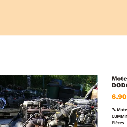
Mote
DOD
6.90
🔧 Mote
CUMMIN
Pièces