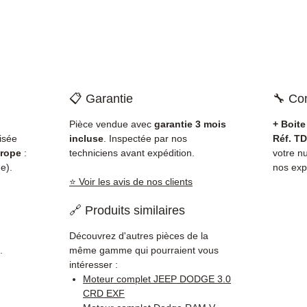
📋 Garantie
🔧 Com
Pièce vendue avec
garantie 3 mois
+ Boit
isée
incluse
. Inspectée par nos
Réf. TD
rope
:
techniciens avant expédition.
votre 
e).
nos exp
⭐ Voir les avis de nos clients
🔗 Produits similaires
Découvrez d'autres pièces de la
.
même gamme qui pourraient vous
intéresser :
Moteur complet JEEP DODGE 3.0
CRD EXF