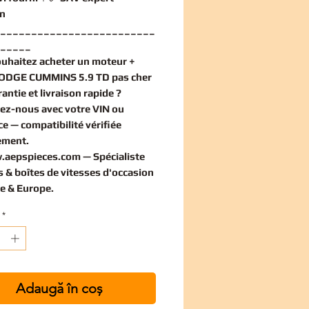
n
_________________________
_____
ouhaitez
acheter un moteur +
DODGE CUMMINS 5.9 TD pas cher
antie et livraison rapide ?
ez-nous avec votre VIN ou
ce — compatibilité vérifiée
ement
.
.aepspieces.com
— Spécialiste
 & boîtes de vitesses d'occasion
e & Europe.
*
Adaugă în coș