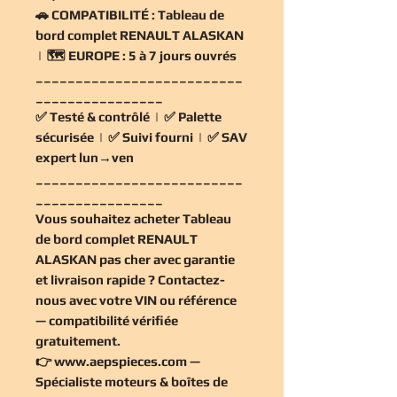
🚗
COMPATIBILITÉ :
Tableau de
bord complet RENAULT ALASKAN
| 🗺️
EUROPE :
5 à 7 jours ouvrés
__________________________
________________
✅
Testé & contrôlé
| ✅
Palette
sécurisée
| ✅
Suivi fourni
| ✅
SAV
expert lun→ven
__________________________
________________
Vous souhaitez
acheter Tableau
de bord complet RENAULT
ALASKAN pas cher
avec garantie
et livraison rapide ? Contactez-
nous avec votre VIN ou référence
— compatibilité vérifiée
gratuitement
.
👉
www.aepspieces.com
—
Spécialiste moteurs & boîtes de