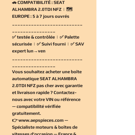
🚗
COMPATIBILITÉ :
SEAT
ALHAMBRA 2.0TDI NFZ | 🗺️
EUROPE :
5 à 7 jours ouvrés
__________________________
________________
✅
testée & contrôlée
| ✅
Palette
sécurisée
| ✅
Suivi fourni
| ✅
SAV
expert lun→ven
__________________________
________________
Vous souhaitez
acheter une boîte
automatique SEAT ALHAMBRA
2.0TDI NFZ pas cher
avec garantie
et livraison rapide ? Contactez-
nous avec votre VIN ou référence
— compatibilité vérifiée
gratuitement
.
👉
www.aepspieces.com
—
Spécialiste moteurs & boîtes de
vitesses d'occasion — France &