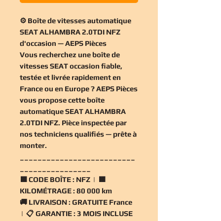
⚙️ Boîte de vitesses automatique
SEAT ALHAMBRA 2.0TDI NFZ
d'occasion — AEPS Pièces
Vous recherchez une
boîte de
vitesses SEAT occasion
fiable,
testée et livrée rapidement en
France ou en Europe ? AEPS Pièces
vous propose cette
boîte
automatique SEAT ALHAMBRA
2.0TDI NFZ
. Pièce inspectée par
nos techniciens qualifiés — prête à
monter.
__________________________
________________
🟧
CODE BOÎTE :
NFZ | 🟧
KILOMÉTRAGE :
80 000 km
🚚
LIVRAISON :
GRATUITE France
| 📋
GARANTIE :
3 MOIS INCLUSE