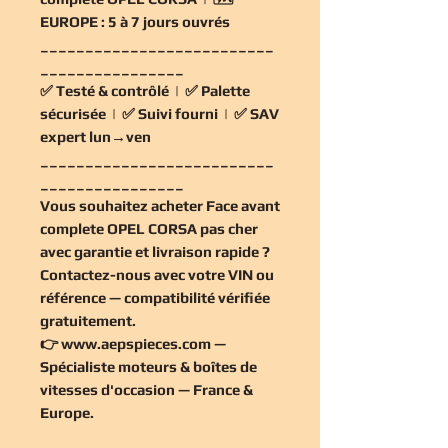
EUROPE :
5 à 7 jours ouvrés
__________________________
________________
✅
Testé & contrôlé
| ✅
Palette
sécurisée
| ✅
Suivi fourni
| ✅
SAV
expert lun→ven
__________________________
________________
Vous souhaitez
acheter Face avant
complete OPEL CORSA pas cher
avec garantie et livraison rapide ?
Contactez-nous avec votre VIN ou
référence — compatibilité vérifiée
gratuitement
.
👉
www.aepspieces.com
—
Spécialiste moteurs & boîtes de
vitesses d'occasion — France &
Europe.