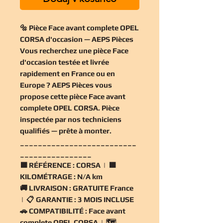
🔩 Pièce Face avant complete OPEL
CORSA d'occasion — AEPS Pièces
Vous recherchez une
pièce Face
d'occasion
testée et livrée
rapidement en France ou en
Europe ? AEPS Pièces vous
propose cette
pièce Face avant
complete OPEL CORSA
. Pièce
inspectée par nos techniciens
qualifiés — prête à monter.
__________________________
________________
🟧
RÉFÉRENCE :
CORSA | 🟧
KILOMÉTRAGE :
N/A km
🚚
LIVRAISON :
GRATUITE France
| 📋
GARANTIE :
3 MOIS INCLUSE
🚗
COMPATIBILITÉ :
Face avant
complete OPEL CORSA | 🗺️