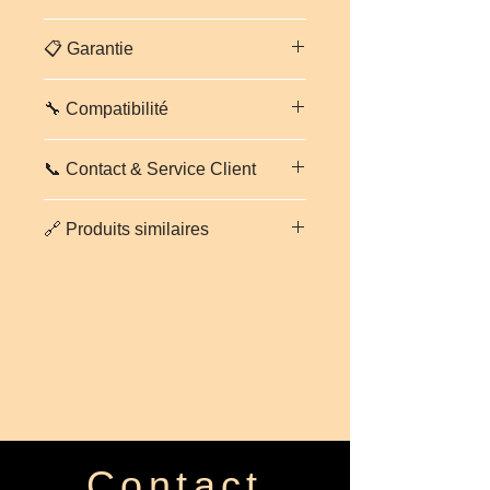
Livraison
gratuite en France
📋 Garantie
métropolitaine
— expédition
sécurisée sur palette cerclée sous
Pièce vendue avec
garantie 3 mois
24-48h.
Europe
: 5 à 7 jours ouvrés
🔧 Compatibilité
incluse
. Inspectée par nos
(tarif sur demande).
techniciens avant expédition.
Suspension arrière SUBARU
📞 Contact & Service Client
FORESTER — Réf. FORESTER
.
⭐ Voir les avis de nos clients
Vérifiez la compatibilité avec votre
Experts disponibles du
lundi au
numéro VIN avant commande — nos
🔗 Produits similaires
vendredi
pour tout conseil ou devis.
experts valident gratuitement.
📧 contact@aepspieces.com
Découvrez d'autres pièces de la
💬 WhatsApp disponible — réponse
même gamme qui pourraient vous
rapide garantie.
intéresser :
Turbocompresseur Subaru
📘 Suivez-nous sur notre page
Impreza STI 2002 EJ207
Facebook officielle
Tableau de bord complet SUBARU
📸 Notre Instagram officiel
XV LIFT
🎬 Notre TikTok officiel
Tableau de bord complet SUBARU
⭐ Notre fiche Google
XV
Contact
Tableau de bord complet SUBARU