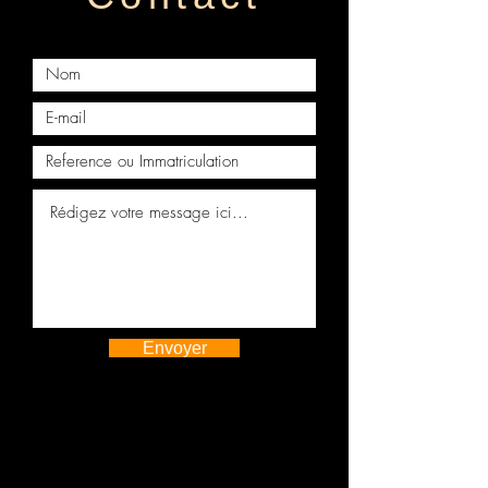
IMPREZA
Boite de vitesses automatique
SUBARU IMPREZA 2.5 WRX STI
EJ257
Envoyer