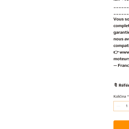
______
______
Vous s
complet
garantie
nous av
compati
👉
www
moteurs
— Franc
🔖 Réfé
Količina
*