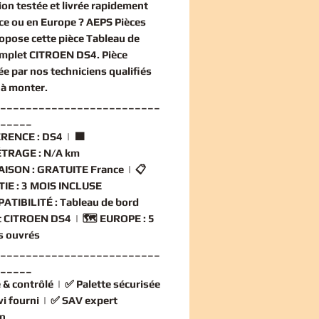
ion
testée et livrée rapidement
ce ou en Europe ? AEPS Pièces
opose cette
pièce Tableau de
omplet CITROEN DS4
. Pièce
ée par nos techniciens qualifiés
 à monter.
_________________________
_____
RENCE :
DS4 | 🟧
TRAGE :
N/A km
AISON :
GRATUITE France | 📋
IE :
3 MOIS INCLUSE
ATIBILITÉ :
Tableau de bord
t CITROEN DS4 | 🗺️
EUROPE :
5
rs ouvrés
_________________________
_____
 & contrôlé
| ✅
Palette sécurisée
vi fourni
| ✅
SAV expert
n