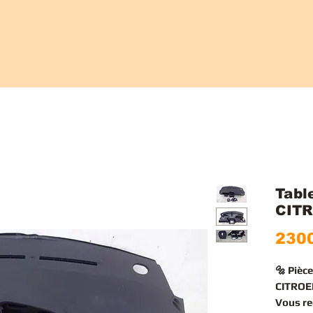
Tabl
CIT
2300
🔩 Pièc
CITROEN
Vous r