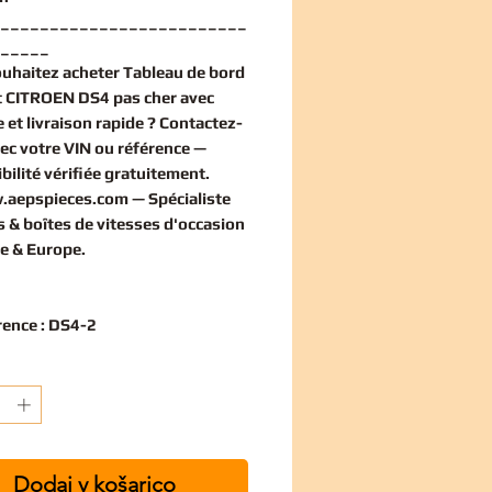
_________________________
_____
ouhaitez
acheter Tableau de bord
 CITROEN DS4 pas cher
avec
 et livraison rapide ? Contactez-
ec votre VIN ou référence —
bilité vérifiée
gratuitement
.
.aepspieces.com
— Spécialiste
 & boîtes de vitesses d'occasion
e & Europe.
rence : DS4-2
Dodaj v košarico