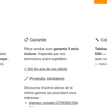
📋 Garantie
🔧 Com
Pièce vendue avec
garantie 3 mois
Tablea
isée
incluse
. Inspectée par nos
DS4 — 
rope
:
techniciens avant expédition.
avec v
e).
— nos e
⭐ Voir les avis de nos clients
🔗 Produits similaires
Découvrez d'autres pièces de la
.
même gamme qui pourraient vous
intéresser :
Interieur complet CITROEN DS4