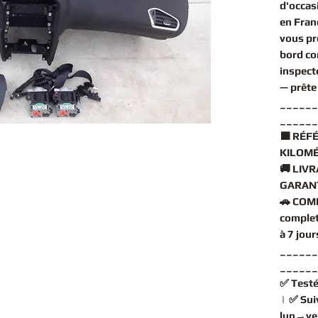
d'occas
en Fran
vous pr
bord c
inspect
— prête
______
______
🟧
RÉFÉ
KILOMÉ
🚚
LIVR
GARANT
🚗
COMP
comple
à 7 jou
______
______
✅
Testé
| ✅
Sui
lun→ve