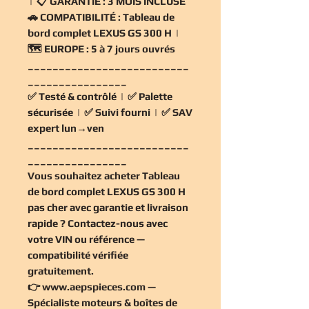
| 📋
GARANTIE :
3 MOIS INCLUSE
🚗
COMPATIBILITÉ :
Tableau de
bord complet LEXUS GS 300 H |
🗺️
EUROPE :
5 à 7 jours ouvrés
__________________________
________________
✅
Testé & contrôlé
| ✅
Palette
sécurisée
| ✅
Suivi fourni
| ✅
SAV
expert lun→ven
__________________________
________________
Vous souhaitez
acheter Tableau
de bord complet LEXUS GS 300 H
pas cher
avec garantie et livraison
rapide ? Contactez-nous avec
votre VIN ou référence —
compatibilité vérifiée
gratuitement
.
👉
www.aepspieces.com
—
Spécialiste moteurs & boîtes de