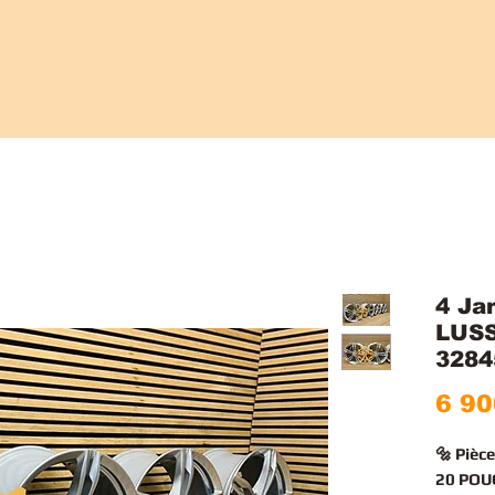
4 Ja
LUS
3284
6 90
🔩 Pièc
20 POU