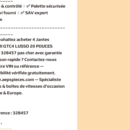
 & contrôlé
| ✅
Palette sécurisée
vi fourni
| ✅
SAV expert
n
_________________________
_____
ouhaitez
acheter 4 Jantes
I GTC4 LUSSO 20 POUCES
 328457 pas cher
avec garantie
aison rapide ? Contactez-nous
tre VIN ou référence —
bilité vérifiée
gratuitement
.
.aepspieces.com
— Spécialiste
 & boîtes de vitesses d'occasion
e & Europe.
rence : 328457
*