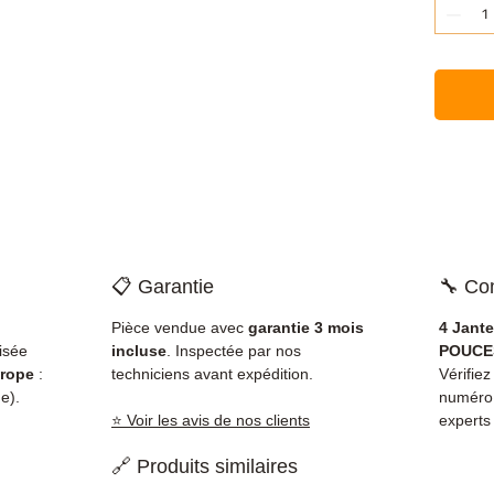
📋 Garantie
🔧 Com
Pièce vendue avec
garantie 3 mois
4 Jant
isée
incluse
. Inspectée par nos
POUCES
rope
:
techniciens avant expédition.
Vérifiez
e).
numéro
⭐ Voir les avis de nos clients
experts
🔗 Produits similaires