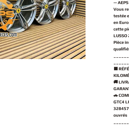
— AEPS 
Vous r
testée 
en Euro
cette
pi
LUSSO 
Pièce i
qualifi
______
______
🟧
RÉFÉ
KILOMÉ
🚚
LIVR
GARANT
🚗
COMP
GTC4 L
328457
ouvrés
______
______