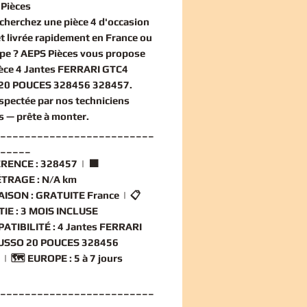
Pièces
echerchez une
pièce 4 d'occasion
et livrée rapidement en France ou
pe ? AEPS Pièces vous propose
èce 4 Jantes FERRARI GTC4
20 POUCES 328456 328457
.
nspectée par nos techniciens
és — prête à monter.
_________________________
_____
RENCE :
328457 | 🟧
TRAGE :
N/A km
AISON :
GRATUITE France | 📋
IE :
3 MOIS INCLUSE
ATIBILITÉ :
4 Jantes FERRARI
USSO 20 POUCES 328456
 | 🗺️
EUROPE :
5 à 7 jours
_________________________
_____