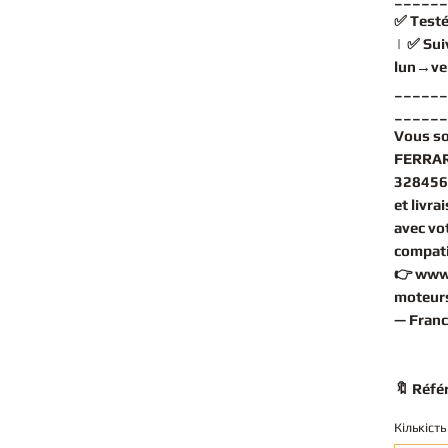
✅
Testé
| ✅
Sui
lun→ve
______
______
Vous s
FERRAR
328456
et livr
avec vo
compati
👉
www
moteurs
— Franc
🔖 Réfé
Кількість