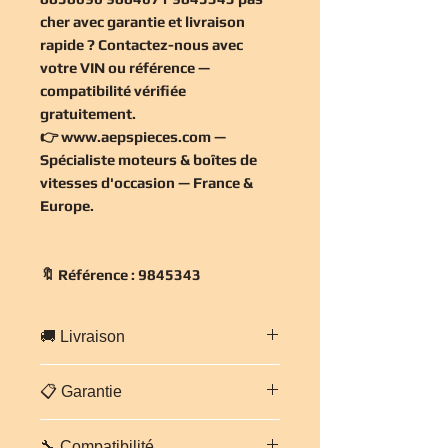
cher
avec garantie et livraison
rapide ? Contactez-nous avec
votre VIN ou référence —
compatibilité vérifiée
gratuitement
.
👉
www.aepspieces.com
—
Spécialiste moteurs & boîtes de
vitesses d'occasion — France &
Europe.
🔖 Référence : 9845343
🚚 Livraison
Livraison
gratuite en France
📋 Garantie
métropolitaine
— expédition
sécurisée sur palette cerclée sous
Pièce vendue avec
garantie 3 mois
24-48h.
Europe
: 5 à 7 jours ouvrés
🔧 Compatibilité