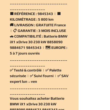
__________________________
________________
🟧
RÉFÉRENCE :
9845343 | 🟧
KILOMÉTRAGE :
5 800 km
🚚
LIVRAISON :
GRATUITE France
| 📋
GARANTIE :
3 MOIS INCLUSE
🚗
COMPATIBILITÉ :
Batterie BMW
iX1 xDrive 30 230 kW 8858090
9884671 9845343 | 🗺️
EUROPE :
5 à 7 jours ouvrés
__________________________
________________
✅
Testé & contrôlé
| ✅
Palette
sécurisée
| ✅
Suivi fourni
| ✅
SAV
expert lun→ven
__________________________
________________
Vous souhaitez
acheter Batterie
BMW iX1 xDrive 30 230 kW
8858090 9884671 9845343 pas