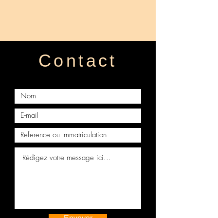
300H F-SPORT
Facebook officielle
Face avant complete LEXUS Is III
📸 Notre Instagram officiel
300H F SPORT
🎬 Notre TikTok officiel
FACE AVANT COMPLETE LEXUS
⭐ Notre fiche Google
RX450 2018
Contact