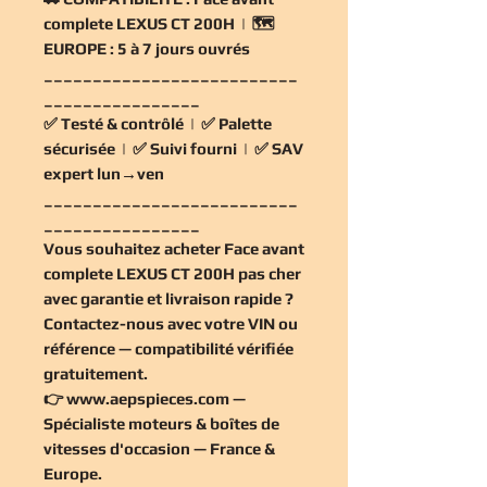
complete LEXUS CT 200H | 🗺️
EUROPE :
5 à 7 jours ouvrés
__________________________
________________
✅
Testé & contrôlé
| ✅
Palette
sécurisée
| ✅
Suivi fourni
| ✅
SAV
expert lun→ven
__________________________
________________
Vous souhaitez
acheter Face avant
complete LEXUS CT 200H pas cher
avec garantie et livraison rapide ?
Contactez-nous avec votre VIN ou
référence — compatibilité vérifiée
gratuitement
.
👉
www.aepspieces.com
—
Spécialiste moteurs & boîtes de
vitesses d'occasion — France &
Europe.