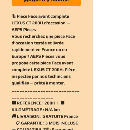
🔩 Pièce Face avant complete
LEXUS CT 200H d'occasion —
AEPS Pièces
Vous recherchez une
pièce Face
d'occasion
testée et livrée
rapidement en France ou en
Europe ? AEPS Pièces vous
propose cette
pièce Face avant
complete LEXUS CT 200H
. Pièce
inspectée par nos techniciens
qualifiés — prête à monter.
__________________________
________________
🟧
RÉFÉRENCE :
200H | 🟧
KILOMÉTRAGE :
N/A km
🚚
LIVRAISON :
GRATUITE France
| 📋
GARANTIE :
3 MOIS INCLUSE
🚗
COMPATIBILITÉ :
Face avant